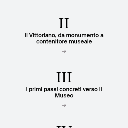
Ricerca
Incontriamoci al
Collegio Romano
II
Al centro di Roma
Il Vittoriano, da monumento a
contenitore museale
Video
Opere
III
La collezione
del VIVE
I primi passi concreti verso il
Museo