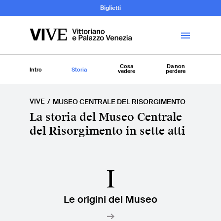
Archeologia e
Biglietti
Storia
dell’Arte
Cosa
Da non
Intro
Storia
vedere
perdere
VIVE
MUSEO CENTRALE DEL RISORGIMENTO
Visita
La storia del Museo Centrale
del Risorgimento in sette atti
Biglietti
News
I
Educazione
Cantiere aperto
Le origini del Museo
Scuole
Mostre ed eventi