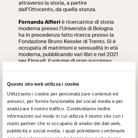
attraverso la storia, a partire
dall’Ottocento, da quella stanza.
Fernanda Alfieri
è ricercatrice di storia
moderna presso l’Università di Bologna
ha in precedenza fatto ricerca presso la
Fondazione Bruno Kessler di Trento. Si è
occupata di matrimoni e sessualità in età
moderna, pubblicando vari libri
e nel 2021
per Einaudi, il volume di gran successo
Veronica e il diavolo: Storia di un
esorcismo a Roma.
Questo sito web utilizza i cookie
01
13
Utilizziamo i cookie per personalizzare contenuti ed
annunci, per fornire funzionalità dei social media e per
analizzare il nostro traffico. Condividiamo inoltre
informazioni sul modo in cui utilizza il nostro sito con i
nostri partner che si occupano di analisi dei dati web,
pubblicità e social media, i quali potrebbero combinarle