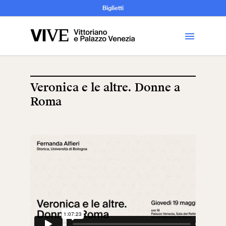
Archeologia e
Biglietti
Storia
dell’Arte
Veronica e le altre. Donne a
Roma
Visita
Biglietti
News
Educazione
Cantiere aperto
Scuole
Mostre ed eventi