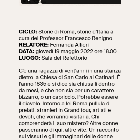
Ricerca
Incontriamoci al
Collegio Romano
CICLO:
Storie di Roma, storie d’Italia a
Al centro di Roma
cura del Professor Francesco Benigno
RELATORE:
Fernanda Alfieri
DATA:
giovedì 19 maggio 2022 ore 18.00
Video
LUOGO:
Sala del Refettorio
C’è una ragazza di vent'anni in una stanza
Opere
dietro la Chiesa di San Carlo ai Catinari. È
l’anno 1835 e si dice sia chiusa lì dentro
La collezione
da mesi, e che non sia per un carattere
del VIVE
bizzarro, o un capriccio. Potrebbe essere
il diavolo. Intorno a lei Roma pullula di
prelati, stranieri in Grand tour, artisti e
devoti, che vorranno visitarla. Chi
comprenderà il suo mistero? Altre donne
passeranno di qui, altre vite. Un racconto
sui vissuti e gli immaginari delle donne