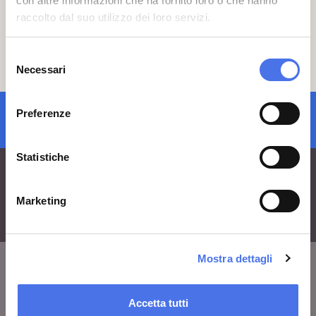
con altre informazioni che ha fornito loro o che hanno
raccolto dal suo utilizzo dei loro servizi.
Selezione
Necessari
del
consenso
Preferenze
iscrizione newsletter
Statistiche
Marketing
Mostra dettagli
VIVE
Accetta tutti