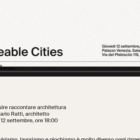
Al centro di Roma
uire raccontare architettura
Carlo Ratti, architetto
ì 12 settembre, ore 18:00
 viviamo, lavoriamo e giochiamo è molto diverso oggi risp