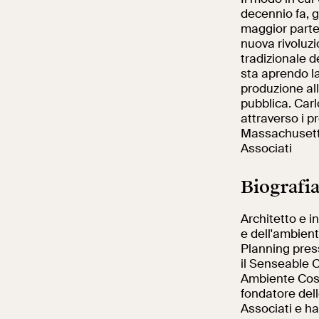
decennio fa, g
maggior parte 
nuova rivoluzi
tradizionale d
sta aprendo la
produzione alla
pubblica. Carl
attraverso i p
Massachusetts 
Associati
Biografi
Architetto e i
e dell'ambient
Planning press
il Senseable C
Ambiente Costr
fondatore dell
Associati e ha