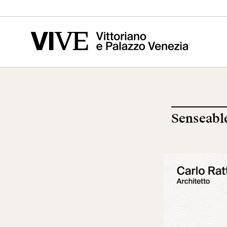
Vittoriano
Altare della
Mus
Patria
del
Senseable
Visita
Edu
Biglietti
Scu
News
Ric