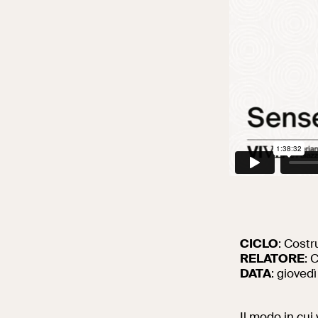
CICLO
: Costr
RELATORE
: 
DATA
: gioved
Il modo in cui