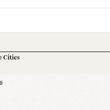
eo Centrale
Terrazza
Ala Fori Imperia
 Risorgimento
Panoramica
 Cities
cazione
Cantiere aperto
Video
ole
Mostre ed eventi
Opere
erca
Incontriamoci al
La collezione
Collegio Romano
del VIVE