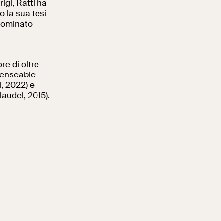
igi, Ratti ha
o la sua tesi
 nominato
re di oltre
 Senseable
i, 2022) e
audel, 2015).