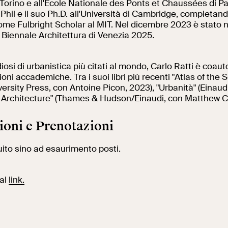
 Torino e all'École Nationale des Ponts et Chaussées di Par
MPhil e il suo Ph.D. all'Università di Cambridge, completand
come Fulbright Scholar al MIT. Nel dicembre 2023 è stato
 Biennale Architettura di Venezia 2025.
diosi di urbanistica più citati al mondo, Carlo Ratti è coauto
oni accademiche. Tra i suoi libri più recenti "Atlas of the
iversity Press, con Antoine Picon, 2023), "Urbanità" (Einaud
Architecture" (Thames & Hudson/Einaudi, con Matthew Cl
ioni e Prenotazioni
uito sino ad esaurimento posti.
 al
link.