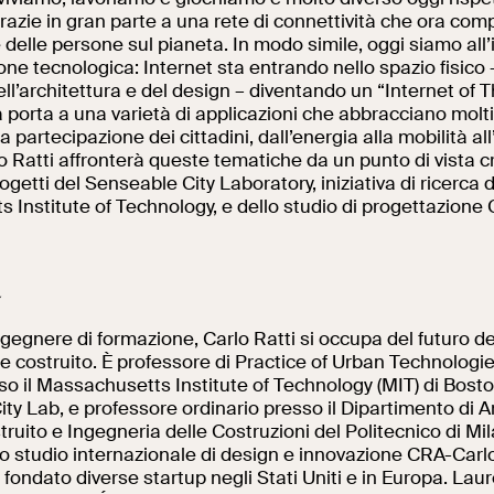
razie in gran parte a una rete di connettività che ora com
delle persone sul pianeta. In modo simile, oggi siamo all’i
one tecnologica: Internet sta entrando nello spazio fisico 
ell’architettura e del design – diventando un “Internet of Th
 porta a una varietà di applicazioni che abbracciano molti 
 partecipazione dei cittadini, dall’energia alla mobilità all
o Ratti affronterà queste tematiche da un punto di vista cr
rogetti del Senseable City Laboratory, iniziativa di ricerca 
Institute of Technology, e dello studio di progettazione 
a
ngegnere di formazione, Carlo Ratti si occupa del futuro del
e costruito. È professore di Practice of Urban Technologi
o il Massachusetts Institute of Technology (MIT) di Bosto
ity Lab, e professore ordinario presso il Dipartimento di A
uito e Ingegneria delle Costruzioni del Politecnico di Mil
o studio internazionale di design e innovazione CRA-Carlo
 fondato diverse startup negli Stati Uniti e in Europa. Laur