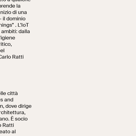
prende la
nizio di una
– il dominio
ings” . L’IoT
ambiti: dalla
’igiene
itico,
del
Carlo Ratti
le città
es and
n, dove dirige
rchitettura,
ano. È socio
 Ratti
eato al