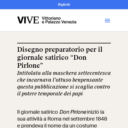
Archeologia e
Biglietti
Storia
dell’Arte
Disegno preparatorio per il
giornale satirico “Don
Visita
Pirlone”
Intitolata alla maschera settecentesca
Biglietti
che incarnava l’ottuso benpensante
questa pubblicazione si scaglia contro
News
il potere temporale dei papi
Educazione
Cantiere aperto
Il giornale satirico
Don Pirlone
iniziò la
sua attività a Roma nel settembre 1848
Scuole
Mostre ed eventi
e prendeva il nome da un costume