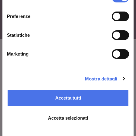
consenso
Preferenze
Statistiche
Marketing
VIVE
Chi siamo
Mostra dettagli
Lascia un commento
Area stampa
Accetta tutti
Avvisi
Contatti
Accetta selezionati