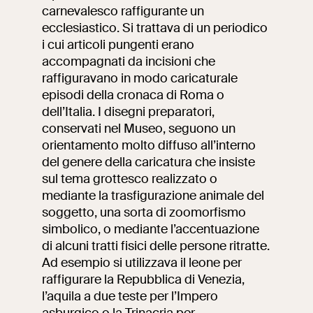
carnevalesco raffigurante un
Ricerca
ecclesiastico. Si trattava di un periodico
Incontriamoci al
Collegio Romano
i cui articoli pungenti erano
accompagnati da incisioni che
Al centro di Roma
raffiguravano in modo caricaturale
episodi della cronaca di Roma o
dell’Italia. I disegni preparatori,
Video
conservati nel Museo, seguono un
orientamento molto diffuso all’interno
Opere
del genere della caricatura che insiste
sul tema grottesco realizzato o
La collezione
mediante la trasfigurazione animale del
del VIVE
soggetto, una sorta di zoomorfismo
simbolico, o mediante l’accentuazione
di alcuni tratti fisici delle persone ritratte.
Ad esempio si utilizzava il leone per
raffigurare la Repubblica di Venezia,
l’aquila a due teste per l’Impero