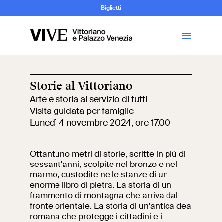
Archeologia e
Biglietti
Storia
dell’Arte
Storie al Vittoriano
Arte e storia al servizio di tutti
Visita
Visita guidata per famiglie
Lunedì 4 novembre 2024, ore 17.00
Biglietti
Ottantuno metri di storie, scritte in più di
News
sessant'anni, scolpite nel bronzo e nel
marmo, custodite nelle stanze di un
enorme libro di pietra. La storia di un
Educazione
Cantiere aperto
frammento di montagna che arriva dal
fronte orientale. La storia di un'antica dea
romana che protegge i cittadini e i
Scuole
Mostre ed eventi