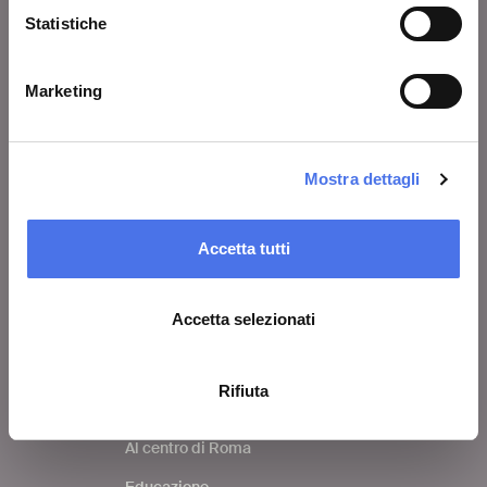
VIVE
Statistiche
Chi siamo
Marketing
Lascia un commento
Area stampa
Avvisi
Mostra dettagli
Contatti
Accetta tutti
COSA FARE
Accetta selezionati
Biglietti
Visita
Rifiuta
Mostre ed eventi
Al centro di Roma
Educazione