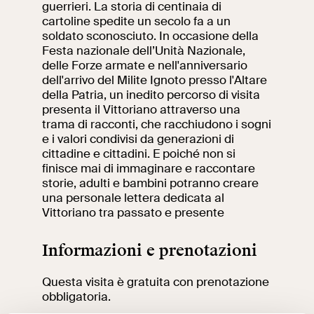
guerrieri. La storia di centinaia di
cartoline spedite un secolo fa a un
Ricerca
Incontriamoci al
soldato sconosciuto. In occasione della
Collegio Romano
Festa nazionale dell’Unità Nazionale,
delle Forze armate e nell'anniversario
Al centro di Roma
dell'arrivo del Milite Ignoto presso l'Altare
della Patria, un inedito percorso di visita
presenta il Vittoriano attraverso una
trama di racconti, che racchiudono i sogni
Video
e i valori condivisi da generazioni di
cittadine e cittadini. E poiché non si
Opere
finisce mai di immaginare e raccontare
storie, adulti e bambini potranno creare
La collezione
una personale lettera dedicata al
del VIVE
Vittoriano tra passato e presente
Informazioni e prenotazioni
Questa visita è gratuita con prenotazione
obbligatoria.