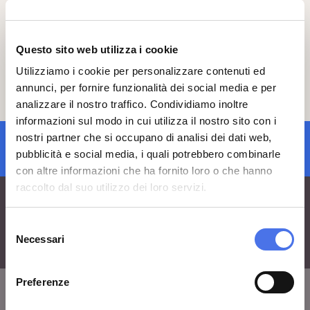
Il punto d’incontro è l'ingresso del
Vittoriano, lato Ara Coeli.
Questo sito web utilizza i cookie
Ti invitiamo a presentarti 15 minuti prima
dell’inizio della visita nel punto d’incontro.
Utilizziamo i cookie per personalizzare contenuti ed
Per prenotare contattare il team didattico
annunci, per fornire funzionalità dei social media e per
inviando una mail
analizzare il nostro traffico. Condividiamo inoltre
a:
vi-ve.edu@cultura.gov.it
informazioni sul modo in cui utilizza il nostro sito con i
nostri partner che si occupano di analisi dei dati web,
iscrizione newsletter
pubblicità e social media, i quali potrebbero combinarle
con altre informazioni che ha fornito loro o che hanno
raccolto dal suo utilizzo dei loro servizi.
Selezione
Necessari
del
consenso
Preferenze