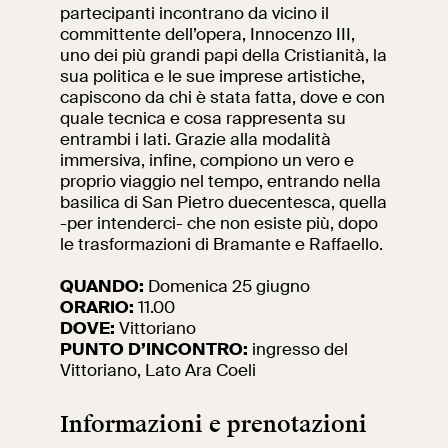
partecipanti incontrano da vicino il
committente dell’opera, Innocenzo III,
Ricerca
Incontriamoci al
uno dei più grandi papi della Cristianità, la
Collegio Romano
sua politica e le sue imprese artistiche,
capiscono da chi è stata fatta, dove e con
Al centro di Roma
quale tecnica e cosa rappresenta su
entrambi i lati. Grazie alla modalità
immersiva, infine, compiono un vero e
Video
proprio viaggio nel tempo, entrando nella
basilica di San Pietro duecentesca, quella
-per intenderci- che non esiste più, dopo
Opere
le trasformazioni di Bramante e Raffaello.
La collezione
QUANDO:
Domenica 25 giugno
del VIVE
ORARIO:
11.00
DOVE:
Vittoriano
PUNTO D’INCONTRO:
ingresso del
Vittoriano, Lato Ara Coeli
Informazioni e prenotazioni