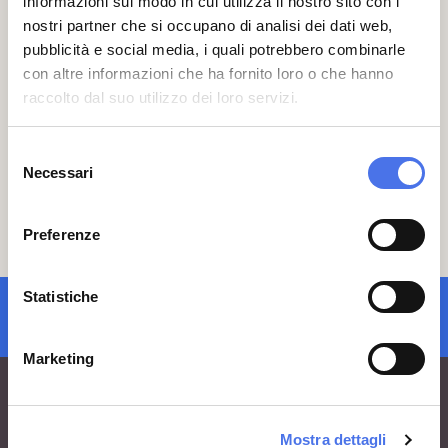
informazioni sul modo in cui utilizza il nostro sito con i
giugno 2023, il costo dei biglietti di
nostri partner che si occupano di analisi dei dati web,
ingresso negli istituti e luoghi della
pubblicità e social media, i quali potrebbero combinarle
cultura statali è incrementato di 1 euro. Il
con altre informazioni che ha fornito loro o che hanno
provvedimento è finalizzato a finanziare
interventi di tutela e ricostruzione del
raccolto dal suo utilizzo dei loro servizi.
patrimonio culturale danneggiato dalle
alluvioni verificatesi a maggio in Emilia
Selezione
Romagna, Toscana e Marche.
Necessari
del
se vuoi conoscere le nostre altre
consenso
attività clicca qui
Preferenze
Statistiche
iscrizione newsletter
Marketing
Mostra dettagli