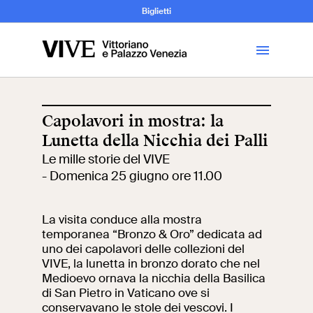
Archeologia e
Biglietti
Storia
dell’Arte
Capolavori in mostra: la
Lunetta della Nicchia dei Palli
Visita
Le mille storie del VIVE
- Domenica 25 giugno ore 11.00
Biglietti
La visita conduce alla mostra
News
temporanea “Bronzo & Oro” dedicata ad
uno dei capolavori delle collezioni del
VIVE, la lunetta in bronzo dorato che nel
Educazione
Cantiere aperto
Medioevo ornava la nicchia della Basilica
di San Pietro in Vaticano ove si
Scuole
Mostre ed eventi
conservavano le stole dei vescovi. I