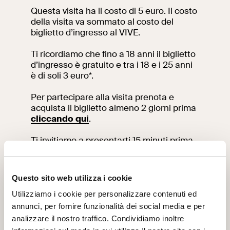
Questa visita ha il costo di 5 euro. Il costo
della visita va sommato al costo del
biglietto d’ingresso al VIVE.
Ti ricordiamo che fino a 18 anni il biglietto
d’ingresso è gratuito e tra i 18 e i 25 anni
è di soli 3 euro*.
Per partecipare alla visita prenota e
acquista il biglietto almeno 2 giorni prima
cliccando qui
.
Ti invitiamo a presentarti 15 minuti prima
dell’inizio della visita nel punto d’incontro.
Per informazioni contatta il team didattico
Questo sito web utilizza i cookie
inviando una mail a:
vi-ve.edu@cultura.gov.it
Utilizziamo i cookie per personalizzare contenuti ed
annunci, per fornire funzionalità dei social media e per
* Dal 15 giugno al 15 settembre, come
analizzare il nostro traffico. Condividiamo inoltre
previsto dal Decreto Legge n.61 del 1