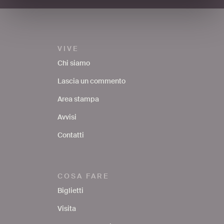
VIVE
Chi siamo
Lascia un commento
Area stampa
Avvisi
Contatti
COSA FARE
Biglietti
Visita