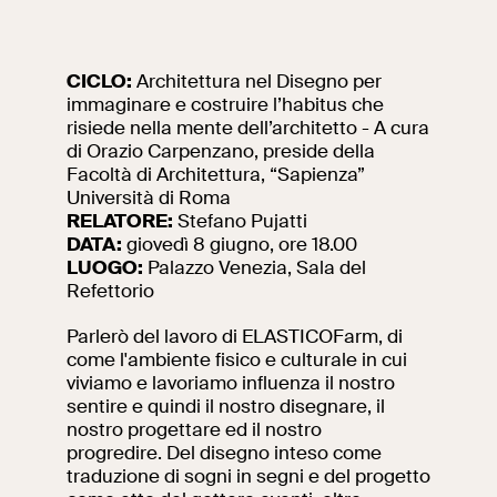
Ricerca
Incontriamoci al
Collegio Romano
CICLO:
Architettura nel Disegno per
immaginare e costruire l’habitus che
Al centro di Roma
risiede nella mente dell’architetto - A cura
di Orazio Carpenzano, preside della
Facoltà di Architettura, “Sapienza”
Università di Roma
Video
RELATORE:
Stefano Pujatti
DATA:
giovedì 8 giugno, ore 18.00
Opere
LUOGO:
Palazzo Venezia, Sala del
Refettorio
La collezione
del VIVE
Parlerò del lavoro di ELASTICOFarm, di
come l'ambiente fisico e culturale in cui
viviamo e lavoriamo influenza il nostro
sentire e quindi il nostro disegnare, il
nostro progettare ed il nostro
progredire. Del disegno inteso come
traduzione di sogni in segni e del progetto