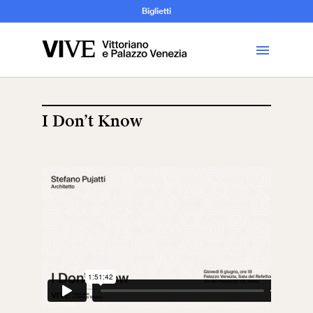
Archeologia e
Biglietti
Storia
dell’Arte
I Don’t Know
Visita
Biglietti
News
Educazione
Cantiere aperto
Scuole
Mostre ed eventi