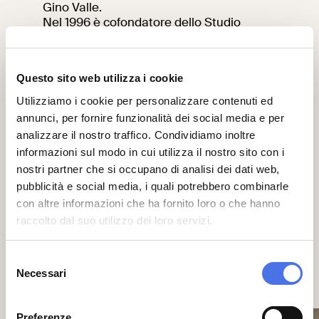
Gino Valle.
Nel 1996 è cofondatore dello Studio
ELASTICO. Nel 2005 fa nascere quello
che oggi è ELASTICOFarm, uno studio ed
un luogo di scambio culturale che prova a
Questo sito web utilizza i cookie
coinvolgere ed integrare arte, design e
scienza all'interno del progetto
Utilizziamo i cookie per personalizzare contenuti ed
architettonico.
annunci, per fornire funzionalità dei social media e per
analizzare il nostro traffico. Condividiamo inoltre
Informazioni e Prenotazioni
informazioni sul modo in cui utilizza il nostro sito con i
nostri partner che si occupano di analisi dei dati web,
Ingresso gratuito sino ad esaurimento
pubblicità e social media, i quali potrebbero combinarle
posti.
con altre informazioni che ha fornito loro o che hanno
Prenotazione al
raccolto dal suo utilizzo dei loro servizi.
link:
https://www.eventbrite.com/e/biglietti-
al-centro-di-roma-i-dont-know-
532550070597?aff=ebdsoporgprofile
Selezione
Necessari
del
01
04
consenso
Preferenze