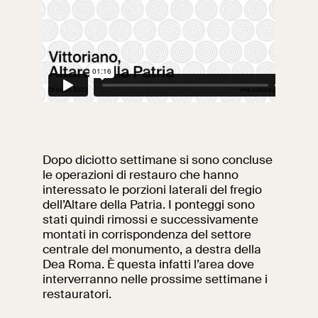
Ricerca
Incontriamoci al
Collegio Romano
Al centro di Roma
Video
Dopo diciotto settimane si sono concluse
Opere
le operazioni di restauro che hanno
interessato le porzioni laterali del fregio
La collezione
dell’Altare della Patria. I ponteggi sono
del VIVE
stati quindi rimossi e successivamente
montati in corrispondenza del settore
centrale del monumento, a destra della
Dea Roma. È questa infatti l’area dove
interverranno nelle prossime settimane i
restauratori.