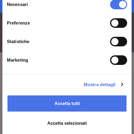
iscrizione newsletter
Necessari
del
consenso
Preferenze
Statistiche
Marketing
VIVE
Mostra dettagli
Chi siamo
Lascia un commento
Accetta tutti
Area stampa
Avvisi
Accetta selezionati
Contatti