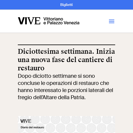
Archeologia e
Biglietti
Storia
dell’Arte
Diciottesima settimana. Inizia
una nuova fase del cantiere di
Visita
restauro
Dopo diciotto settimane si sono
Biglietti
concluse le operazioni di restauro che
hanno interessato le porzioni laterali del
News
fregio dell’Altare della Patria.
Educazione
Cantiere aperto
Scuole
Mostre ed eventi