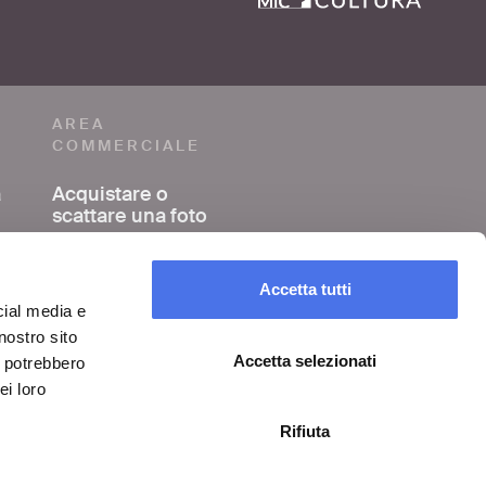
AREA
COMMERCIALE
a
Acquistare o
scattare una foto
o
Girare un film o un
video
Accetta tutti
cial media e
nostro sito
Organizzare un
evento
Accetta selezionati
i potrebbero
ei loro
Rifiuta