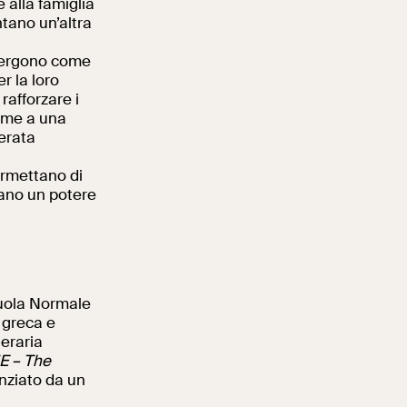
 alla famiglia
ntano un’altra
emergono come
r la loro
 rafforzare i
ieme a una
erata
ermettano di
vano un potere
cuola Normale
 greca e
neraria
 – The
anziato da un