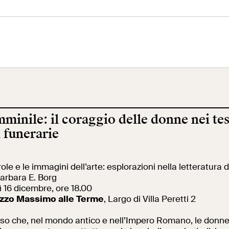
eo Centrale
Terrazza
Ala Fori Imperia
 Risorgimento
Panoramica
mminile: il coraggio delle donne nei tes
cazione
Cantiere aperto
Video
 funerarie
role e le immagini dell’arte: esplorazioni nella letteratura
ole
Mostre ed eventi
Opere
Barbara E. Borg
ì 16 dicembre, ore 18.00
zzo Massimo alle Terme
, Largo di Villa Peretti 2
erca
Incontriamoci al
La collezione
so che, nel mondo antico e nell’Impero Romano, le donn
Collegio Romano
del VIVE