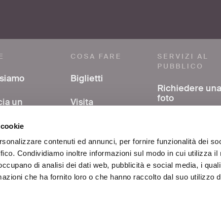
E
COSA FARE
SERVIZI AL
PUBBLICO
 siamo
Biglietti
Richiedere un
foto
cia un
Visita
mmento
Avere support
Mostre ed eventi
 cookie
nella ricerca
a stampa
bibliografica
rsonalizzare contenuti ed annunci, per fornire funzionalità dei so
Al centro di Roma
ffico. Condividiamo inoltre informazioni sul modo in cui utilizza il 
si
FAQ
 occupano di analisi dei dati web, pubblicità e social media, i qual
Educazione
azioni che ha fornito loro o che hanno raccolto dal suo utilizzo d
atti
Scuole