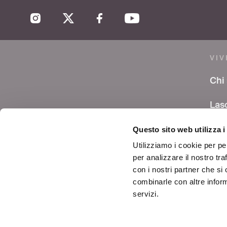
VIV
Chi
Las
co
Questo sito web utilizza i
Are
Utilizziamo i cookie per pe
per analizzare il nostro tra
Avvi
con i nostri partner che si
combinarle con altre inform
Cont
servizi.