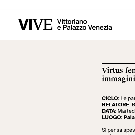
Vittoriano
Altare della
Mus
Patria
del
Virtus fe
Visita
Edu
immagini
CICLO
: Le pa
Biglietti
Scu
RELATORE
: 
DATA
: Marted
LUOGO
:
Pala
News
Ric
Si pensa spes