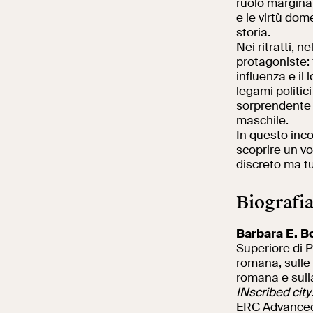
ruolo marginal
e le virtù dom
storia.
Nei ritratti,
protagoniste: 
influenza e il 
legami politic
sorprendente c
maschile.
In questo inco
scoprire un v
discreto ma tut
Biografi
Barbara E. B
Superiore di P
romana, sulle 
romana e sulla
INscribed cit
ERC Advanced