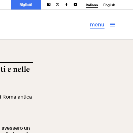
Biglietti
li
Palazzo Venezia
Biblioteca di
Italiano
English
Archeologia e
Storia
dell’Arte
menu
ti e nelle
 di Roma antica
e avessero un