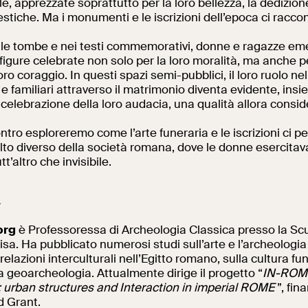
e, apprezzate soprattutto per la loro bellezza, la dedizione
estiche. Ma i monumenti e le iscrizioni dell’epoca ci racco
 nelle tombe e nei testi commemorativi, donne e ragazze 
Al centro di Roma
figure celebrate non solo per la loro moralità, ma anche pe
loro coraggio. In questi spazi semi-pubblici, il loro ruolo nel
i e familiari attraverso il matrimonio diventa evidente, ins
elebrazione della loro audacia, una qualità allora consid
ntro esploreremo come l’arte funeraria e le iscrizioni ci p
olto diverso della società romana, dove le donne esercita
t’altro che invisibile.
a
org
è Professoressa di Archeologia Classica presso la S
isa. Ha pubblicato numerosi studi sull’arte e l’archeologia
relazioni interculturali nell’Egitto romano, sulla cultura fu
 geoarcheologia. Attualmente dirige il progetto “
IN-ROME
y: urban structures and Interaction in imperial ROME
”, fin
 Grant.