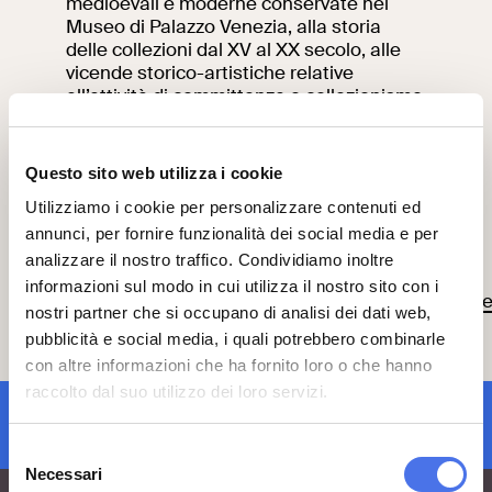
medioevali e moderne conservate nel
Museo di Palazzo Venezia, alla storia
delle collezioni dal XV al XX secolo, alle
vicende storico-artistiche relative
all’attività di committenza e collezionismo
dei papi, cardinali e ambasciatori che
hanno abitato il palazzo nei secoli
passati, alla decorazione del Monumento
Questo sito web utilizza i cookie
a Vittorio Emanuele II.
Utilizziamo i cookie per personalizzare contenuti ed
annunci, per fornire funzionalità dei social media e per
analizzare il nostro traffico. Condividiamo inoltre
Link al bando:
informazioni sul modo in cui utilizza il nostro sito con i
https://apps.uniroma3.it/public/bando2022/Pro
nostri partner che si occupano di analisi dei dati web,
s=617
pubblicità e social media, i quali potrebbero combinarle
con altre informazioni che ha fornito loro o che hanno
raccolto dal suo utilizzo dei loro servizi.
iscrizione newsletter
Selezione
Necessari
del