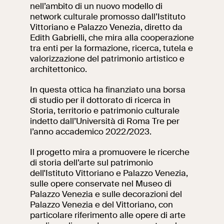
nell’ambito di un nuovo modello di
network culturale promosso dall’Istituto
Ricerca
Incontriamoci al
Vittoriano e Palazzo Venezia, diretto da
Collegio Romano
Edith Gabrielli, che mira alla cooperazione
tra enti per la formazione, ricerca, tutela e
Al centro di Roma
valorizzazione del patrimonio artistico e
architettonico.
Video
In questa ottica ha finanziato una borsa
di studio per il dottorato di ricerca in
Storia, territorio e patrimonio culturale
Opere
indetto dall’Università di Roma Tre per
l’anno accademico 2022/2023.
La collezione
del VIVE
Il progetto mira a promuovere le ricerche
di storia dell’arte sul patrimonio
dell'Istituto Vittoriano e Palazzo Venezia,
sulle opere conservate nel Museo di
Palazzo Venezia e sulle decorazioni del
Palazzo Venezia
e del Vittoriano
,
con
particolare riferimento alle opere di arte