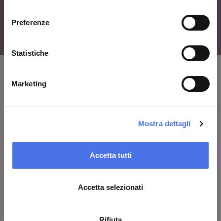
consenso
Preferenze
Statistiche
Marketing
VIVE
Chi siamo
Mostra dettagli
Lascia un commento
Area stampa
Accetta tutti
Avvisi
Contatti
Accetta selezionati
Rifiuta
COSA FARE