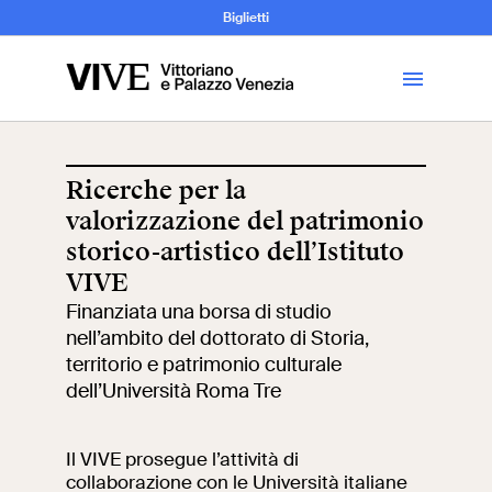
Archeologia e
Biglietti
Storia
dell’Arte
Ricerche per la
valorizzazione del patrimonio
Visita
storico-artistico dell’Istituto
VIVE
Biglietti
Finanziata una borsa di studio
nell’ambito del dottorato di Storia,
News
territorio e patrimonio culturale
dell’Università Roma Tre
Educazione
Cantiere aperto
Il VIVE prosegue l’attività di
Scuole
Mostre ed eventi
collaborazione con le Università italiane