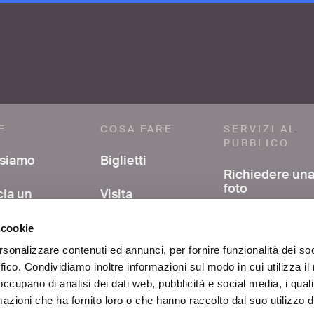
E
COSA FARE
SERVIZI AL
PUBBLICO
 siamo
Biglietti
Richiedere un
foto
cia un
Visita
mmento
Avere support
Mostre ed eventi
 cookie
nella ricerca
a stampa
bibliografica
rsonalizzare contenuti ed annunci, per fornire funzionalità dei so
Al centro di Roma
ffico. Condividiamo inoltre informazioni sul modo in cui utilizza il 
si
FAQ
 occupano di analisi dei dati web, pubblicità e social media, i qual
Educazione
azioni che ha fornito loro o che hanno raccolto dal suo utilizzo d
atti