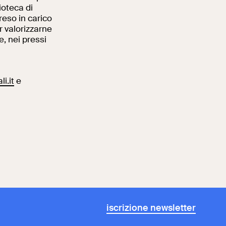
lioteca di
reso in carico
r valorizzarne
e, nei pressi
i.it
e
iscrizione newsletter