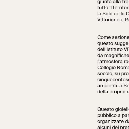
giunta alla tre
tutto il terri
la Sala della C
Vittoriano e P
Come sezione d
questo suggest
dell’Istituto 
da magnifiche 
l'atmosfera rac
Collegio Roman
secolo, su pr
cinquecentesc
ambienti la S
della propria r
Questo gioiell
pubblico a par
organizzate d
alcuni dei pre