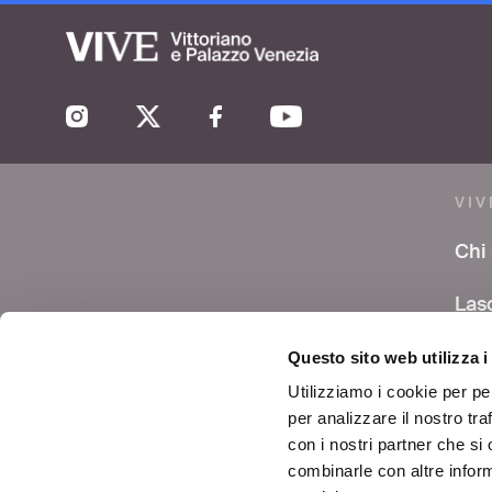
VIV
Chi
Las
co
Questo sito web utilizza i
Are
Utilizziamo i cookie per pe
per analizzare il nostro tra
Avvi
con i nostri partner che si
combinarle con altre inform
Cont