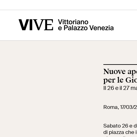
Vittoriano
Altare della
Mus
Patria
del
Nuove ape
Visita
Edu
per le Gi
Il 26 e il 27 m
Biglietti
Scu
Roma, 17/03/
Sabato 26 e d
News
Ric
di piazza che 