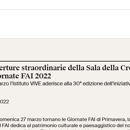
eo Centrale
Terrazza
Ala Fori Imperia
 Risorgimento
Panoramica
rture straordinarie della Sala della Cr
cazione
Cantiere aperto
Video
ornate FAI 2022
arzo l’Istituto VIVE aderisce alla 30ª edizione dell’iniziati
ole
Mostre ed eventi
Opere
2022
omenica 27 marzo tornano le Giornate FAI di Primavera, l
erca
Incontriamoci al
La collezione
il FAI dedica al patrimonio culturale e paesaggistico del n
Collegio Romano
del VIVE