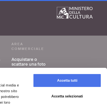
AREA
COMMERCIALE
a
Acquistare o
scattare una foto
o
Girare un film o un
video
Accetta tutti
cial media e
nostro sito
Organizzare un
evento
Accetta selezionati
i potrebbero
ei loro