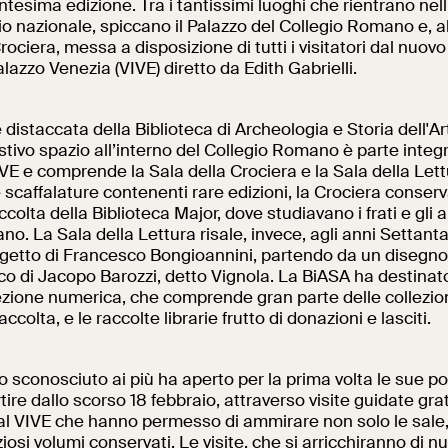
ntesima edizione. Tra i tantissimi luoghi che rientrano nell’
torio nazionale, spiccano il Palazzo del Collegio Romano e, a
rociera, messa a disposizione di tutti i visitatori dal nuovo
alazzo Venezia (VIVE) diretto da Edith Gabrielli.
Al centro di Roma
istaccata della Biblioteca di Archeologia e Storia dell'Arte
ivo spazio all’interno del Collegio Romano è parte integra
VIVE e comprende la Sala della Crociera e la Sala della Lett
scaffalature contenenti rare edizioni, la Crociera conserv
colta della Biblioteca Major, dove studiavano i frati e gli al
o. La Sala della Lettura risale, invece, agli anni Settanta
ogetto di Francesco Bongioannini, partendo da un disegno
o di Jacopo Barozzi, detto Vignola. La BiASA ha destinat
ezione numerica, che comprende gran parte delle collezion
accolta, e le raccolte librarie frutto di donazioni e lasciti.
o sconosciuto ai più ha aperto per la prima volta le sue po
tire dallo scorso 18 febbraio, attraverso visite guidate gra
al VIVE che hanno permesso di ammirare non solo le sal
ziosi volumi conservati. Le visite, che si arricchiranno di 