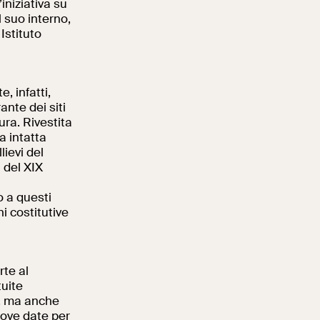
iniziativa su
l suo interno,
 Istituto
, infatti,
nte dei siti
ura. Rivestita
a intatta
lievi del
 del XIX
o a questi
i costitutive
rte al
tuite
e, ma anche
nuove date per