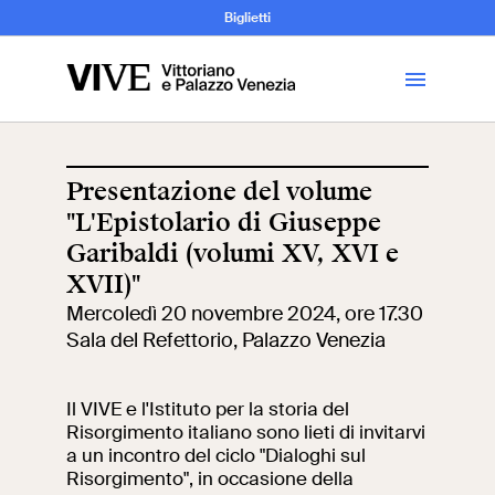
Archeologia e
Biglietti
Storia
dell’Arte
Presentazione del volume
"L'Epistolario di Giuseppe
Visita
Garibaldi (volumi XV, XVI e
XVII)"
Biglietti
Mercoledì 20 novembre 2024, ore 17.30
Sala del Refettorio, Palazzo Venezia
News
Il VIVE e l'Istituto per la storia del
Educazione
Cantiere aperto
Risorgimento italiano sono lieti di invitarvi
a un incontro del ciclo "Dialoghi sul
Risorgimento", in occasione della
Scuole
Mostre ed eventi