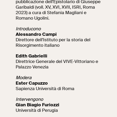
pubblicazione dell'Epistolario di Giuseppe
Garibaldi (voll. XV, XVI, XVII, ISRI, Roma
Ricerca
Incontriamoci al
2023) a cura di Stefania Magliani e
Collegio Romano
Romano Ugolini.
Al centro di Roma
Introducono
Alessandro Campi
Direttore dell'Istituto per la storia del
Risorgimento italiano
Video
Edith Gabrielli
Opere
Direttrice Generale del VIVE-Vittoriano e
Palazzo Venezia
La collezione
Modera
del VIVE
Ester Capuzzo
Sapienza Università di Roma
Intervengono
Gian Biagio Furiozzi
Università di Perugia