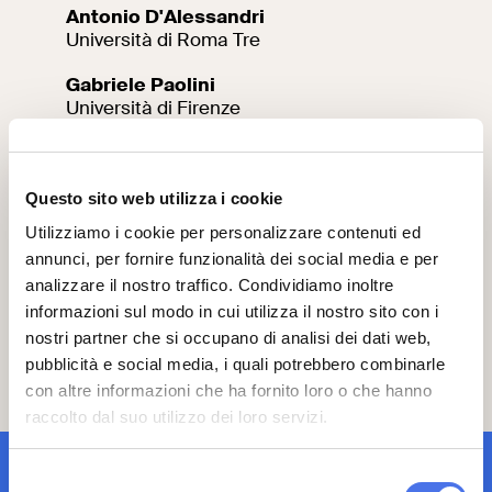
Antonio D'Alessandri
Università di Roma Tre
Gabriele Paolini
Università di Firenze
Silvia Tatti
Sapienza Università di Roma
Questo sito web utilizza i cookie
Utilizziamo i cookie per personalizzare contenuti ed
annunci, per fornire funzionalità dei social media e per
Informazioni e prenotazioni
analizzare il nostro traffico. Condividiamo inoltre
informazioni sul modo in cui utilizza il nostro sito con i
Ingresso libero con prenotazione.
nostri partner che si occupano di analisi dei dati web,
pubblicità e social media, i quali potrebbero combinarle
Registrati
qui
.
con altre informazioni che ha fornito loro o che hanno
raccolto dal suo utilizzo dei loro servizi.
iscrizione newsletter
Selezione