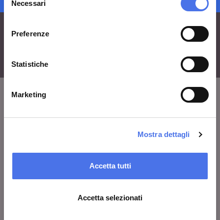
Necessari
del
consenso
Preferenze
Statistiche
Marketing
VIVE
Chi siamo
Mostra dettagli
Lascia un commento
Accetta tutti
Area stampa
Avvisi
Accetta selezionati
Contatti