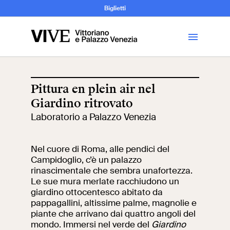
Archeologia e
Biglietti
Storia
dell’Arte
Pittura en plein air nel
Giardino ritrovato
Visita
Laboratorio a Palazzo Venezia
Biglietti
Nel cuore di Roma, alle pendici del
Campidoglio, c’è un palazzo
News
rinascimentale che sembra unafortezza.
Le sue mura merlate racchiudono un
giardino ottocentesco abitato da
Educazione
Cantiere aperto
pappagallini, altissime palme, magnolie e
piante che arrivano dai quattro angoli del
Scuole
mondo. Immersi nel verde del
Mostre ed eventi
Giardino