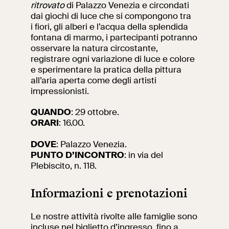
ritrovato
di Palazzo Venezia e circondati
dai giochi di luce che si compongono tra
Ricerca
Incontriamoci al
i fiori, gli alberi e l’acqua della splendida
Collegio Romano
fontana di marmo, i partecipanti potranno
osservare la natura circostante,
Al centro di Roma
registrare ogni variazione di luce e colore
e sperimentare la pratica della pittura
all’aria aperta come degli artisti
impressionisti.
Video
QUANDO
:
29 ottobre
.
Opere
ORARI
: 16.00.
La collezione
DOVE
: Palazzo Venezia.
del VIVE
PUNTO D’INCONTRO
: in via del
Plebiscito, n. 118.
Informazioni e prenotazioni
Le nostre attività rivolte alle famiglie sono
incluse nel
biglietto d’ingresso
, fino a