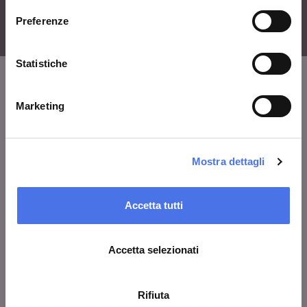
Preferenze
Statistiche
Marketing
VIVE
Chi siamo
Lascia un commento
Mostra dettagli
Area stampa
Avvisi
Accetta tutti
Contatti
Accetta selezionati
COSA FARE
Rifiuta
Biglietti