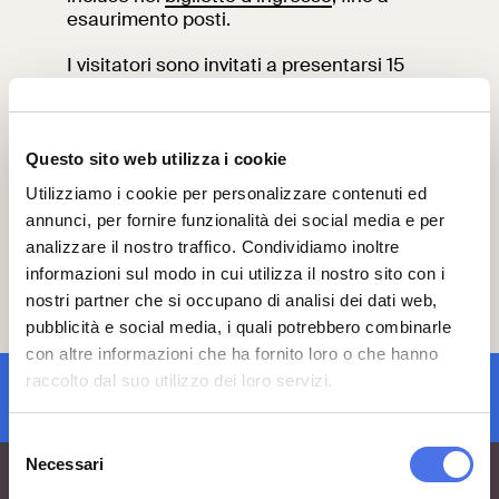
esaurimento posti.
I visitatori sono invitati a presentarsi 15
minuti prima dell’inizio dell’attività nel
punto d’incontro stabilito.
Consulta qui
il programma completo.
Questo sito web utilizza i cookie
Utilizziamo i cookie per personalizzare contenuti ed
Peri informazioni inviare una mail
annunci, per fornire funzionalità dei social media e per
a:
vi-ve.edu@cultura.gov.it
analizzare il nostro traffico. Condividiamo inoltre
Ti consigliamo di prenotare
cliccando qui
.
informazioni sul modo in cui utilizza il nostro sito con i
nostri partner che si occupano di analisi dei dati web,
Le attività si svolgeranno nel rispetto
pubblicità e social media, i quali potrebbero combinarle
della
normativa vigente anti-Covid-19
.
con altre informazioni che ha fornito loro o che hanno
raccolto dal suo utilizzo dei loro servizi.
iscrizione newsletter
Selezione
Necessari
del
consenso