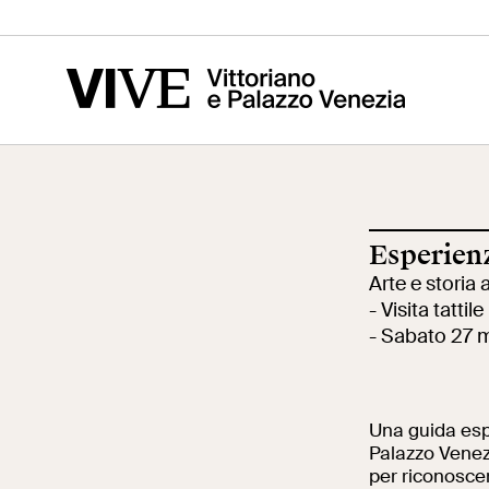
Vittoriano
Altare della
Mus
Patria
del
Esperienz
Visita
Edu
Arte e storia a
- Visita tattile
- Sabato 27 m
Biglietti
Scu
Una guida espe
Palazzo Venezi
News
Ric
per riconoscer