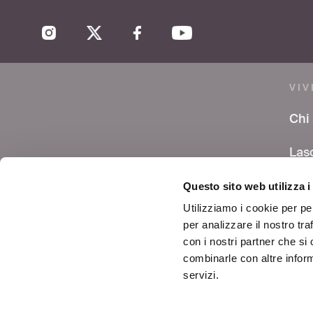
VIV
Chi
Las
co
Questo sito web utilizza i
Are
Utilizziamo i cookie per pe
per analizzare il nostro tra
Avvi
con i nostri partner che si
combinarle con altre inform
Cont
servizi.