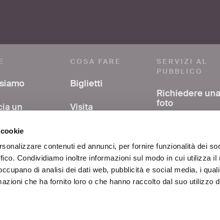
E
COSA FARE
SERVIZI AL
PUBBLICO
 siamo
Biglietti
Richiedere un
foto
cia un
Visita
mmento
Avere support
Mostre ed eventi
 cookie
nella ricerca
a stampa
bibliografica
rsonalizzare contenuti ed annunci, per fornire funzionalità dei so
Al centro di Roma
ffico. Condividiamo inoltre informazioni sul modo in cui utilizza il 
si
FAQ
 occupano di analisi dei dati web, pubblicità e social media, i qual
Educazione
azioni che ha fornito loro o che hanno raccolto dal suo utilizzo d
atti
Scuole