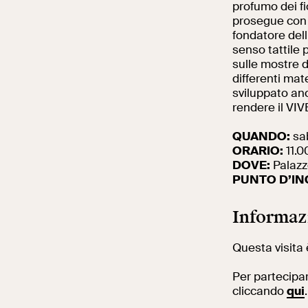
profumo dei fio
prosegue con l
fondatore dell’
senso tattile 
sulle mostre d
differenti mat
sviluppato anc
rendere il VIV
QUANDO:
sa
ORARIO:
11.0
DOVE:
Palazz
PUNTO D’I
Informaz
Questa visita 
Per partecipar
cliccando
qui