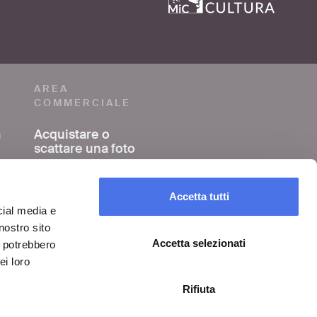
AREA
COMMERCIALE
a
Acquistare o
scattare una foto
o
Girare un film o un
video
Accetta tutti
cial media e
nostro sito
Organizzare un
evento
Accetta selezionati
i potrebbero
ei loro
Rifiuta