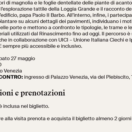
ri di magnolia e le foglie dentellate delle piante di acanto.
’esplorazione tattile della Loggia Grande e il racconto del
edificio, papa Paolo II Barbo. All’interno, infine, i partecipa
Al centro di Roma
plantare su alcuni dettagli dei pavimenti, individuano i moti
elle porte e mettono a confronto le tipologie, le trame e le
eriali utilizzati dal Rinascimento fino ad oggi.
Il percorso è
he in collaborazione con UICI – Unione Italiana Ciechi e 
E sempre più accessibile e inclusivo.
bato 27 maggio
0
o Venezia
NCONTRO:
ingresso di Palazzo Venezia, via del Plebiscito, 
ioni e prenotazioni
è inclusa nel biglietto.
e alla visita prenota e acquista il biglietto almeno 2 giorn
.