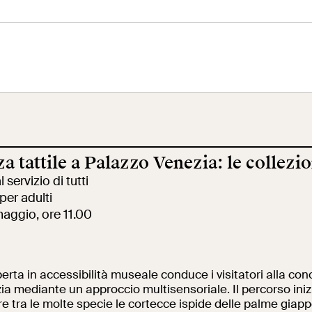
eo Centrale
Terrazza
Ala Fori Imperia
 Risorgimento
Panoramica
a tattile a Palazzo Venezia: le collezio
cazione
Cantiere aperto
Video
l servizio di tutti
 per adulti
aggio, ore 11.00
ole
Mostre ed eventi
Opere
rta in accessibilità museale conduce i visitatori alla co
a mediante un approccio multisensoriale. Il percorso iniz
erca
Incontriamoci al
La collezione
e tra le molte specie le cortecce ispide delle palme giappo
Collegio Romano
del VIVE