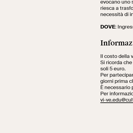
evocano uno 
riesca a trasf
necessità di i
DOVE
: Ingres
Informaz
Il costo della 
Si ricorda che 
soli 5 euro.
Per partecipar
giorni prima 
È necessario p
Per informazio
vi-ve.edu@cult