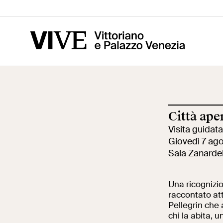
Vittoriano
Altare della
Mus
Patria
del
Città ape
Visita
Edu
Visita guidata
Giovedì 7 ago
Sala Zanardell
Biglietti
Scu
Una ricognizio
raccontato att
Pellegrin che a
News
Ric
chi la abita, 