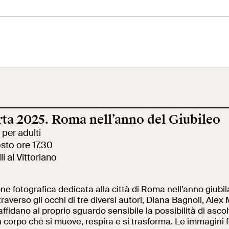
eo Centrale
Terrazza
Ala Fori Imperia
 Risorgimento
Panoramica
rta 2025. Roma nell’anno del Giubileo
cazione
Cantiere aperto
Video
 per adulti
sto ore 17.30
i al Vittoriano
ole
Mostre ed eventi
Opere
ne fotografica dedicata alla città di Roma nell’anno giubil
raverso gli occhi di tre diversi autori, Diana Bagnoli, Alex 
ffidano al proprio sguardo sensibile la possibilità di ascolt
erca
Incontriamoci al
La collezione
un corpo che si muove, respira e si trasforma. Le immagini 
Collegio Romano
del VIVE