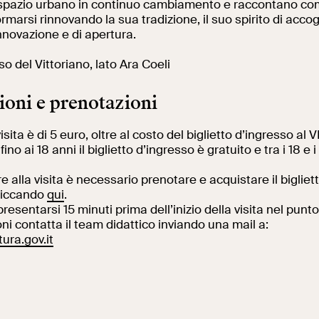
spazio urbano in continuo cambiamento e raccontano c
ormarsi rinnovando la sua tradizione, il suo spirito di accog
nnovazione e di apertura.
Al centro di Roma
so del Vittoriano, lato Ara Coeli
ioni e prenotazioni
visita è di 5 euro, oltre al costo del biglietto d’ingresso al V
fino ai 18 anni il biglietto d’ingresso è gratuito e tra i 18 e i
e alla visita è necessario prenotare e acquistare il biglie
cliccando
qui
.
resentarsi 15 minuti prima dell’inizio della visita nel punto
ni contatta il team didattico inviando una mail a:
ura.gov.it