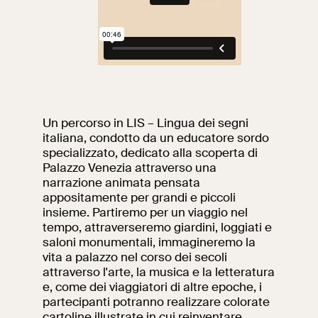
Ricerca
Incontriamoci al
Collegio Romano
Al centro di Roma
Un percorso in LIS – Lingua dei segni
Video
italiana, condotto da un educatore sordo
specializzato, dedicato alla scoperta di
Opere
Palazzo Venezia attraverso una
narrazione animata pensata
appositamente per grandi e piccoli
La collezione
insieme. Partiremo per un viaggio nel
del VIVE
tempo, attraverseremo giardini, loggiati e
saloni monumentali, immagineremo la
vita a palazzo nel corso dei secoli
attraverso l'arte, la musica e la letteratura
e, come dei viaggiatori di altre epoche, i
partecipanti potranno realizzare colorate
cartoline illustrate in cui reinventare.