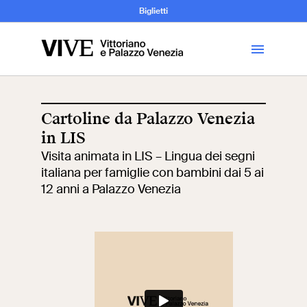
Archeologia e
Biglietti
Storia
dell’Arte
Cartoline da Palazzo Venezia
in LIS
Visita
Visita animata in LIS – Lingua dei segni
italiana per famiglie con bambini dai 5 ai
Biglietti
12 anni a Palazzo Venezia
News
Educazione
Cantiere aperto
Scuole
Mostre ed eventi