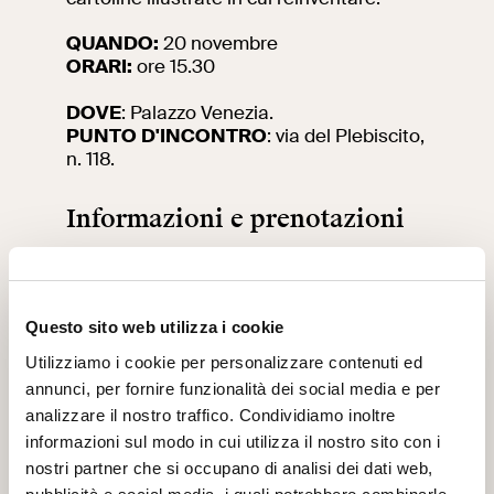
QUANDO:
20 novembre
ORARI:
ore 15.30
DOVE
: Palazzo Venezia.
PUNTO D'INCONTRO
: via del Plebiscito,
n. 118.
Informazioni e prenotazioni
Le nostre attività sono incluse nel
biglietto d’ingresso
, fino a esaurimento
posti.
Questo sito web utilizza i cookie
I visitatori sono invitati a presentarsi 15
Utilizziamo i cookie per personalizzare contenuti ed
minuti prima dell’inizio dell’attività nel
annunci, per fornire funzionalità dei social media e per
punto d’incontro in via del Plebiscito, n.
analizzare il nostro traffico. Condividiamo inoltre
118.
informazioni sul modo in cui utilizza il nostro sito con i
nostri partner che si occupano di analisi dei dati web,
Consulta qui
il programma delle attività in