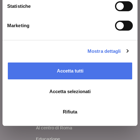
VIVE
Statistiche
Chi siamo
Lascia un commento
Marketing
Area stampa
Avvisi
Mostra dettagli
Contatti
Accetta tutti
COSA FARE
Accetta selezionati
Biglietti
Visita
Rifiuta
Mostre ed eventi
Al centro di Roma
Educazione