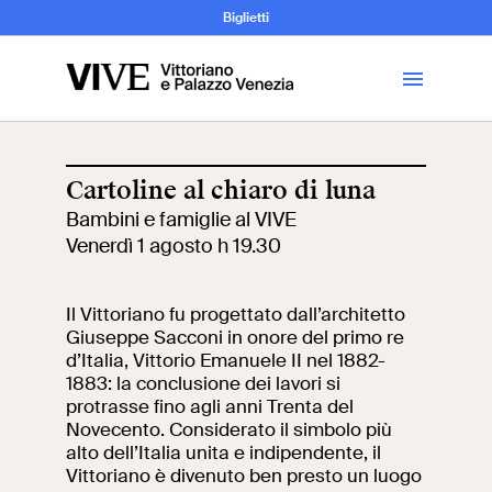
Archeologia e
Biglietti
Storia
dell’Arte
Cartoline al chiaro di luna
Bambini e famiglie al VIVE
Visita
Venerdì 1 agosto h 19.30
Biglietti
Il Vittoriano fu progettato dall’architetto
Giuseppe Sacconi in onore del primo re
News
d’Italia, Vittorio Emanuele II nel 1882-
1883: la conclusione dei lavori si
protrasse fino agli anni Trenta del
Educazione
Cantiere aperto
Novecento. Considerato il simbolo più
alto dell’Italia unita e indipendente, il
Vittoriano è divenuto ben presto un luogo
Scuole
Mostre ed eventi