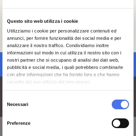
partecipare alla visita è necessario
prenotare e acquistare il biglietto almeno
2 giorni prima cliccando
qui
. È necessario
Questo sito web utilizza i cookie
presentarsi 15 minuti prima dell’inizio
della visita nel punto d’incontro.
Utilizziamo i cookie per personalizzare contenuti ed
Per informazioni contatta il team didattico
annunci, per fornire funzionalità dei social media e per
inviando una mail a:
analizzare il nostro traffico. Condividiamo inoltre
vi-ve.edu@cultura.gov.it
.
informazioni sul modo in cui utilizza il nostro sito con i
nostri partner che si occupano di analisi dei dati web,
iscrizione newsletter
pubblicità e social media, i quali potrebbero combinarle
con altre informazioni che ha fornito loro o che hanno
raccolto dal suo utilizzo dei loro servizi.
Selezione
Necessari
del
consenso
Preferenze