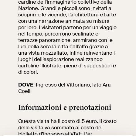
cardine dell'immaginario collettivo della
Nazione. Grandi e piccoli sono invitati a
Ricerca
Incontriamoci al
scoprirne le vicende, l’architettura e l’arte
Collegio Romano
con una narrazione animata su misura
per loro. I visitatori partono per un viaggio
Al centro di Roma
nel tempo, percorrono scalinate e
terrazze panoramiche, ammirano con le
luci della sera la città dall’alto grazie a
una vista mozzafiato, infine reinventano i
Video
luoghi dell’esplorazione realizzando
cartoline illustrate, piene di suggestioni e
Opere
di colori.
La collezione
DOVE
: Ingresso del Vittoriano, lato Ara
del VIVE
Coeli
Informazioni e prenotazioni
Questa visita ha il costo di 5 euro. Il costo
della visita va sommato al costo del
biglietto d’ingresso al VIVE. Per