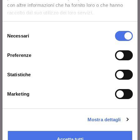
VIVE
con altre informazioni che ha fornito loro o che hanno
Chi siamo
raccolto dal suo utilizzo dei loro servizi.
Lascia un commento
Selezione
Area stampa
Necessari
del
consenso
Avvisi
Preferenze
Contatti
Statistiche
COSA FARE
Biglietti
Marketing
Visita
Mostre ed eventi
Mostra dettagli
Al centro di Roma
Educazione
Accetta tutti