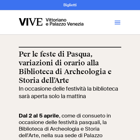
Archeologia e
Biglietti
Storia
dell’Arte
Per le feste di Pasqua,
variazioni di orario alla
Visita
Biblioteca di Archeologia e
Storia dell’Arte
Biglietti
In occasione delle festività la biblioteca
sarà aperta solo la mattina
News
Dal 2 al 5 aprile
, come di consueto in
Educazione
Cantiere aperto
occasione delle festività pasquali, la
Biblioteca di Archeologia e Storia
dell'Arte, nella sua sede di Palazzo
Scuole
Mostre ed eventi