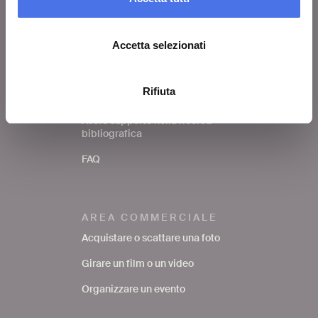
Scuole
Accetta selezionati
SERVIZI AL PUBBLICO
Rifiuta
Richiedere una foto
Avere supporto nella ricerca
bibliografica
FAQ
AREA COMMERCIALE
Acquistare o scattare una foto
Girare un film o un video
Organizzare un evento