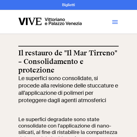
Archeologia e
Biglietti
Storia
dell’Arte
Il restauro de "Il Mar Tirreno"
– Consolidamento e
Visita
protezione
Le superfici sono consolidate, si
Biglietti
procede alla revisione delle stuccature e
all’applicazione di polimeri per
News
proteggere dagli agenti atmosferici
Educazione
Cantiere aperto
Le superfici degradate sono state
consolidate con l'applicazione di nano-
silicati, al fine di ristabilire la compattezza
Scuole
Mostre ed eventi