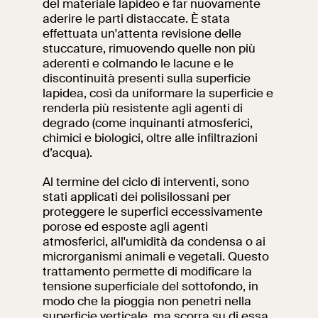
del materiale lapideo e far nuovamente
aderire le parti distaccate. È stata
Ricerca
Incontriamoci al
effettuata un'attenta revisione delle
Collegio Romano
stuccature, rimuovendo quelle non più
aderenti e colmando le lacune e le
Al centro di Roma
discontinuità presenti sulla superficie
lapidea, così da uniformare la superficie e
renderla più resistente agli agenti di
degrado (come inquinanti atmosferici,
Video
chimici e biologici, oltre alle infiltrazioni
d’acqua).
Opere
Al termine del ciclo di interventi, sono
stati applicati dei polisilossani per
La collezione
proteggere le superfici eccessivamente
del VIVE
porose ed esposte agli agenti
atmosferici, all'umidità da condensa o ai
microrganismi animali e vegetali. Questo
trattamento permette di modificare la
tensione superficiale del sottofondo, in
modo che la pioggia non penetri nella
superficie verticale, ma scorra su di essa