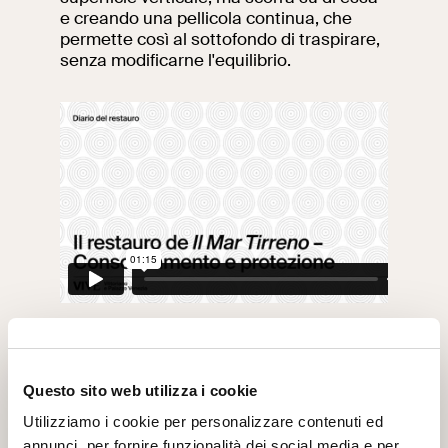
e creando una pellicola continua, che
permette così al sottofondo di traspirare,
senza modificarne l'equilibrio.
Nelle zone dove sono presenti depositi di
Questo sito web utilizza i cookie
croste nere vengono applicati impacchi di
Utilizziamo i cookie per personalizzare contenuti ed
carbonato di ammonio utilizzando polpa
di carta come supportante. L’impacco
annunci, per fornire funzionalità dei social media e per