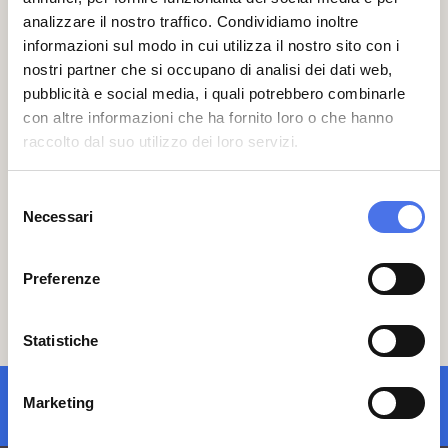
viene coperto con un foglio di pellicola di
analizzare il nostro traffico. Condividiamo inoltre
alluminio per mantenere l’impacco il più
informazioni sul modo in cui utilizza il nostro sito con i
tempo possibile umido. Dopo mezz’ora
nostri partner che si occupano di analisi dei dati web,
l’impacco viene rimosso e lo sporco ormai
pubblicità e social media, i quali potrebbero combinarle
solubilizzato viene rimosso
con altre informazioni che ha fornito loro o che hanno
meccanicamente con spazzolini ed
raccolto dal suo utilizzo dei loro servizi.
acqua.
Per consolidare la superficie della pietra
Selezione
viene applicato un prodotto a base di
Necessari
del
nano-calce diluita in acqua distillata, e
consenso
successivamente vengono rimosse tutte
le vecchie stuccature, ormai non sono più
Preferenze
aderenti ed eseguite con materiali
impropri. Sono quindi realizzate le nuove
stuccature con polvere di marmo
Statistiche
Botticino e calce idraulica.
Marketing
iscrizione newsletter