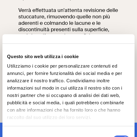
Verrà effettuata un'attenta revisione delle
stuccature, rimuovendo quelle non più
aderenti e colmando le lacune e le
discontinuità presenti sulla superficie,
così da uniformare la superficie e
renderla più resistente agli agenti di
degrado (inquinanti atmosferici, chimici e
biologici, nonché infiltrazioni di acqua). Al
Questo sito web utilizza i cookie
termine del ciclo di interventi previsti,
Utilizziamo i cookie per personalizzare contenuti ed
verranno applicati dei polisilossani per
annunci, per fornire funzionalità dei social media e per
proteggere le superfici eccessivamente
porose esposte agli agenti atmosferici,
analizzare il nostro traffico. Condividiamo inoltre
all'umidità da condensa o ai
informazioni sul modo in cui utilizza il nostro sito con i
microrganismi animali e vegetali. Questo
nostri partner che si occupano di analisi dei dati web,
trattamento modificherà la tensione
pubblicità e social media, i quali potrebbero combinarle
superficiale del sottofondo in modo tale
con altre informazioni che ha fornito loro o che hanno
che la pioggia non penetri nella superficie
raccolto dal suo utilizzo dei loro servizi.
verticale, ma scorra su di essa.
iscrizione newsletter
Selezione