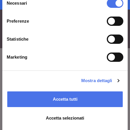
Necessari
del
consenso
Preferenze
Statistiche
Marketing
VIVE
Chi siamo
Mostra dettagli
Lascia un commento
Accetta tutti
Area stampa
Avvisi
Accetta selezionati
Contatti