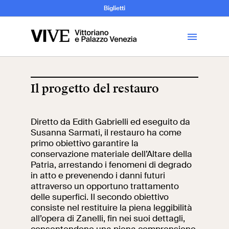
Archeologia e
Biglietti
Storia
dell’Arte
Il progetto del restauro
Visita
Diretto da Edith Gabrielli ed eseguito da
Susanna Sarmati, il restauro ha come
Biglietti
primo obiettivo garantire la
conservazione materiale dell’Altare della
News
Patria, arrestando i fenomeni di degrado
in atto e prevenendo i danni futuri
attraverso un opportuno trattamento
delle superfici. Il secondo obiettivo
Educazione
Cantiere aperto
consiste nel restituire la piena leggibilità
all’opera di Zanelli, fin nei suoi dettagli,
Scuole
Mostre ed eventi