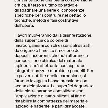
consentendone una piena comprensione
critica. Il terzo e ultimo obiettivo è
Ricerca
Incontriamoci al
guadagnare una serie di conoscenze
Collegio Romano
specifiche per ricostruire nel dettaglio
tecniche, metodi e fasi costruttive
dell’opera.
Al centro di Roma
I lavori muoveranno dalla disinfestazione
della superficie da colonie di
Video
microorganismi con oli essenziali estratti
da origano e timo. La rimozione dei
Opere
depositi incoerenti, che non alterano la
composizione chimica del materiale
lapideo, sarà effettuata con aspiratori
La collezione
integrati, spazzole morbide e pennelli. Per
del VIVE
le polveri sottili e quelle carboniose, si
faranno lavaggi a bassa pressione con
acqua deionizzata. Le superfici degradate
della pietra saranno consolidate con
l'applicazione di nano-silicati, al fine di
ristabilire la compattezza del materiale
lapideo, e riaderite le parti distaccate.