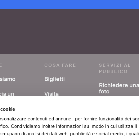
E
COSA FARE
SERVIZI AL
PUBBLICO
 siamo
Biglietti
Richiedere un
foto
cia un
Visita
mmento
Avere support
Mostre ed eventi
 cookie
nella ricerca
a stampa
bibliografica
rsonalizzare contenuti ed annunci, per fornire funzionalità dei so
Al centro di Roma
ffico. Condividiamo inoltre informazioni sul modo in cui utilizza il 
si
FAQ
 occupano di analisi dei dati web, pubblicità e social media, i qual
Educazione