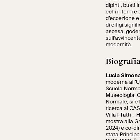
dipinti, busti 
echi interni e
d’eccezione e 
di effigi signi
ascesa, godend
sull’avvincente
modernità.
Biografi
Lucia Simon
moderna all’Un
Scuola Normale
Museologia, Cr
Normale, si è 
ricerca al CAS
Villa I Tatti 
mostra alla G
2024) e co-dir
stata Principa