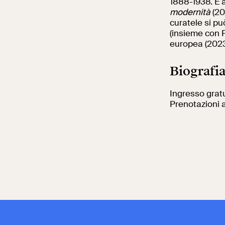
1888-1938. È 
modernità
(20
curatele si pu
(insieme con P
europea (2023-
Biografi
Ingresso grat
Prenotazioni 