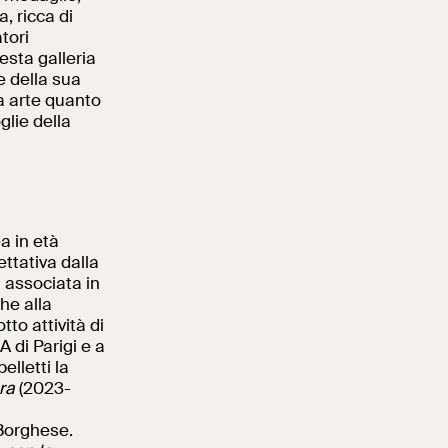
a, ricca di
tori
esta galleria
le della sua
a arte quanto
glie della
a in età
ttativa dalla
 associata in
he alla
to attività di
 di Parigi e a
elletti la
ra
(2023-
 Borghese.