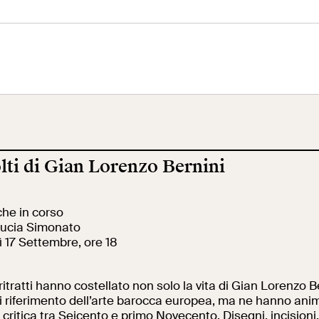
eo Centrale
Terrazza
Ala Fori Imperia
 Risorgimento
Panoramica
olti di Gian Lorenzo Bernini
cazione
Cantiere aperto
Video
he in corso
ucia Simonato
ole
Mostre ed eventi
Opere
 17 Settembre, ore 18
oritratti hanno costellato non solo la vita di Gian Lorenzo B
erca
Incontriamoci al
La collezione
di riferimento dell’arte barocca europea, ma ne hanno ani
Collegio Romano
del VIVE
 critica tra Seicento e primo Novecento. Disegni, incisioni