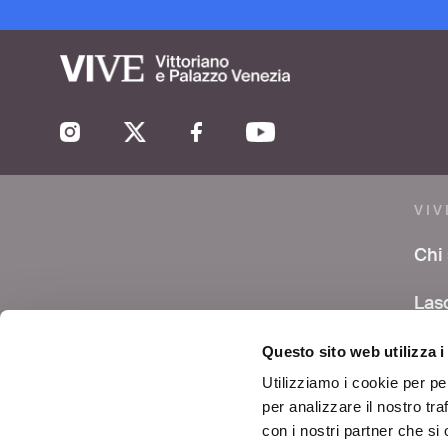
VIV
Chi
Las
co
Questo sito web utilizza i
Are
Utilizziamo i cookie per pe
per analizzare il nostro tra
Avvi
con i nostri partner che si