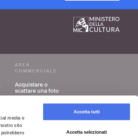
AREA
COMMERCIALE
a
Acquistare o
scattare una foto
o
Girare un film o un
video
Accetta tutti
cial media e
nostro sito
Organizzare un
evento
Accetta selezionati
i potrebbero