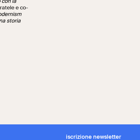
o con la
uratele e co-
Modernism
na storia
iscrizione newsletter