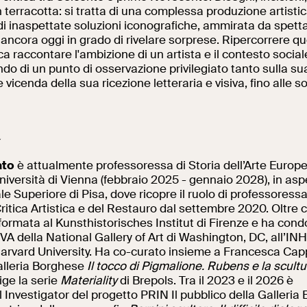
in terracotta: si tratta di una complessa produzione artistic
 di inaspettate soluzioni iconografiche, ammirata da spetta
ancora oggi in grado di rivelare sorprese. Ripercorrere qu
Al centro di Roma
fica raccontare l'ambizione di un artista e il contesto socia
o di un punto di osservazione privilegiato tanto sulla su
 vicenda della sua ricezione letteraria e visiva, fino alle so
a
ato
è attualmente professoressa di Storia dell’Arte Europe
iversità di Vienna (febbraio 2025 - gennaio 2028), in aspe
 Superiore di Pisa, dove ricopre il ruolo di professoressa
itica Artistica e del Restauro dal settembre 2020. Oltre c
formata al Kunsthistorisches Institut di Firenze e ha condot
VA della National Gallery of Art di Washington, DC, all’INHA
– Harvard University. Ha co-curato insieme a Francesca Capp
alleria Borghese
Il tocco di Pigmalione. Rubens e la scultu
ige la serie
Materiality
di Brepols. Tra il 2023 e il 2026 è
l Investigator del progetto PRIN Il pubblico della Galleria