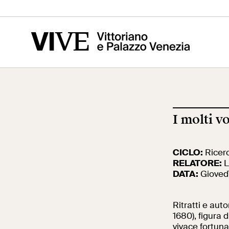
Vittoriano
Altare della
Mus
Patria
del
I molti v
Visita
Edu
CICLO:
Ricerc
RELATORE:
L
Biglietti
Scu
DATA:
Giovedì
Ritratti e aut
News
Ric
1680), figura 
vivace fortuna