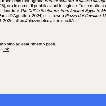
autrice della monografia
Bernini scultore. Il difficile dialog
18), ora in corso di pubblicazioni in inglese. Tra le molte c
ò ricordare
The Drill in Sculpture, from Ancient Egypt to 
aola D'Agostino, 2024) e il sitoweb
Piazza dei Cavalieri. U
2025, https://piazzadeicavalieri.sns.it/).
a
uito sino ad esaurimento posti.
al
link
.