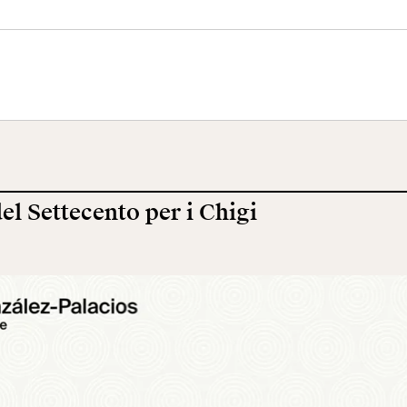
eo Centrale
Terrazza
Ala Fori Imperia
 Risorgimento
Panoramica
del Settecento per i Chigi
cazione
Cantiere aperto
Video
ole
Mostre ed eventi
Opere
erca
Incontriamoci al
La collezione
Collegio Romano
del VIVE