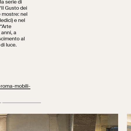
la serie di
“Il Gusto dei
e mostre: nel
edici) e nel
 “Arte
 anni, a
scimento al
di luce.
i-roma-mobili-