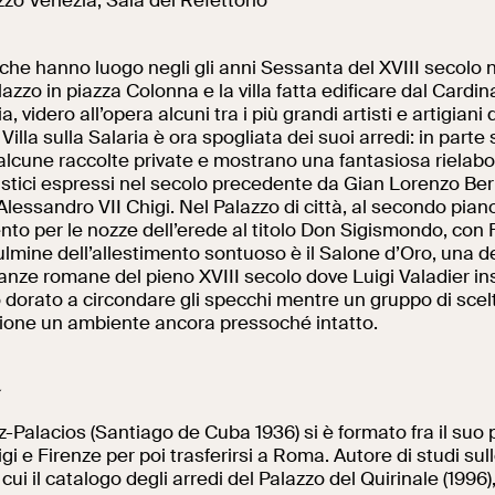
zzo Venezia, Sala del Refettorio
i che hanno luogo negli gli anni Sessanta del XVIII secolo 
alazzo in piazza Colonna e la villa fatta edificare dal Cardina
ia, videro all’opera alcuni tra
i più grandi artisti e artigian
 Villa sulla Salaria è ora spogliata dei suoi arredi
:
in parte 
n alcune raccolte private e mostrano una fantasiosa rielab
istici espressi nel secolo precedente da Gian Lorenzo Bern
 Alessandro VII Chigi. Nel Palazzo di città, al secondo piano
to per le nozze dell’erede al titolo Don Sigismondo, con 
ulmine d
ell’
allestimento sontuoso è il Salone d’Oro, una de
anze romane del pieno XVIII secolo dove Luigi Valadier in
o dorato a circondare gli specchi mentre un gruppo di scelti
zione un ambiente ancora pressoché intatto.
a
-Palacios (Santiago de Cuba 1936) si è formato fra il suo
gi e Firenze per poi trasferirsi a Roma. Autore di studi sull
cui il catalogo degli arredi del Palazzo del Quirinale (1996)