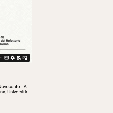
l Novecento
- A
rna, Università