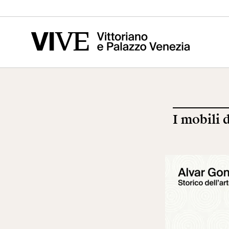
Vittoriano
Altare della
Mus
Patria
del
I mobili 
Visita
Edu
Biglietti
Scu
News
Ric