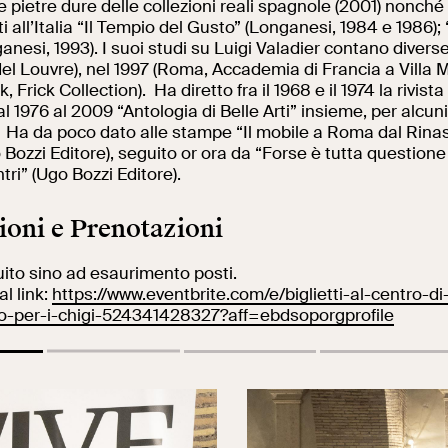
e pietre dure delle collezioni reali spagnole (2001) nonché 
i all’Italia “Il Tempio del Gusto” (Longanesi, 1984 e 1986); 
ganesi, 1993). I suoi studi su Luigi Valadier contano divers
l Louvre), nel 1997 (Roma, Accademia di Francia a Villa M
 Frick Collection). Ha diretto fra il 1968 e il 1974 la rivista
dal 1976 al 2009 “Antologia di Belle Arti” insieme, per alcuni
. Ha da poco dato alle stampe “Il mobile a Roma dal Rina
Bozzi Editore), seguito or ora da “Forse è tutta questione 
ntri” (Ugo Bozzi Editore).
ioni e Prenotazioni
uito sino ad esaurimento posti.
l link:
https://www.eventbrite.com/e/biglietti-al-centro-d
o-per-i-chigi-524341428327?aff=ebdsoporgprofile