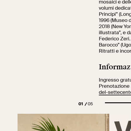
mosaici e dell
volumi dedicat
Principi” (Lon
1996 (Museo de
2018 (New York,
illustrata”, e 
Federico Zeri
Barocco” (Ugo 
Ritratti e inco
Informaz
Ingresso grat
Prenotazione a
del-settecent
01
05