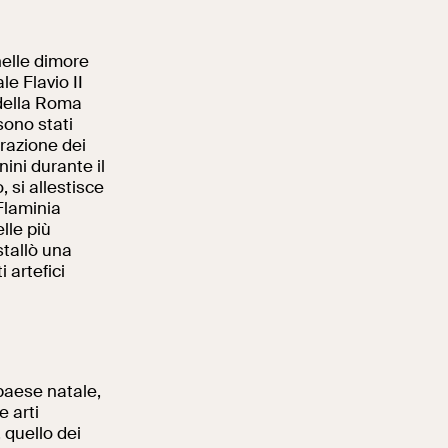
nelle dimore
le Flavio II
i della Roma
sono stati
orazione dei
ini durante il
, si allestisce
Flaminia
lle più
stallò una
 artefici
 paese natale,
e arti
, quello dei