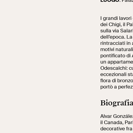
LUOGO
: Pala
I grandi lavor
dei Chigi, il P
sulla via Salar
dell’epoca
. La
rintracciati i
motivi natural
pontificato di
un appartamen
Odescalchi: c
eccezionali st
flora di bronz
portò a perfe
Biografi
Alvar González
il Canada, Pari
decorative fra 