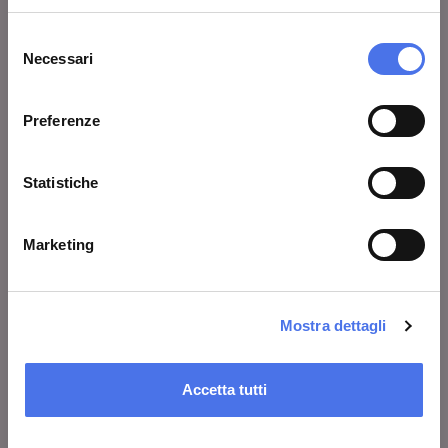
Avvisi
Selezione
Necessari
del
Contatti
consenso
Preferenze
COSA FARE
Biglietti
Statistiche
Visita
Marketing
Mostre ed eventi
Al centro di Roma
Educazione
Mostra dettagli
Scuole
Accetta tutti
SERVIZI AL PUBBLICO