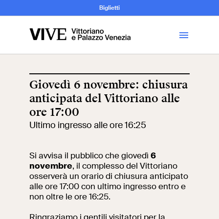
Archeologia e
Biglietti
Storia
dell’Arte
Giovedì 6 novembre: chiusura
anticipata del Vittoriano alle
Visita
ore 17:00
Ultimo ingresso alle ore 16:25
Biglietti
News
Si avvisa il pubblico che giovedì
6
novembre
, il complesso del Vittoriano
osserverà un orario di chiusura anticipato
alle ore 17:00 con ultimo ingresso entro e
Educazione
Cantiere aperto
non oltre le ore 16:25.
Scuole
Mostre ed eventi
Ringraziamo i gentili visitatori per la