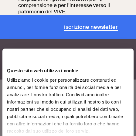
comprensione e per l’interesse verso il
patrimonio del VIVE.
Ricerca
Incontriamoci al
Collegio Romano
iscrizione newsletter
Al centro di Roma
Video
Opere
Questo sito web utilizza i cookie
Utilizziamo i cookie per personalizzare contenuti ed
La collezione
annunci, per fornire funzionalità dei social media e per
del VIVE
analizzare il nostro traffico. Condividiamo inoltre
informazioni sul modo in cui utilizza il nostro sito con i
VIVE
nostri partner che si occupano di analisi dei dati web,
Chi siamo
pubblicità e social media, i quali potrebbero combinarle
Lascia un commento
con altre informazioni che ha fornito loro o che hanno
raccolto dal suo utilizzo dei loro servizi.
Area stampa