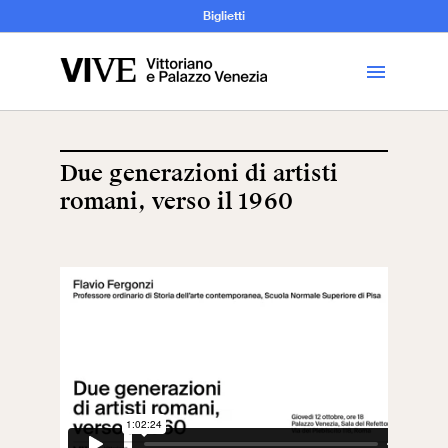
Archeologia e
Biglietti
Storia
dell’Arte
Due generazioni di artisti
romani, verso il 1960
Visita
Biglietti
News
Educazione
Cantiere aperto
Scuole
Mostre ed eventi