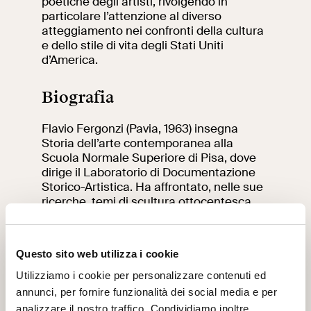
poetiche degli artisti, rivolgendo in
particolare l’attenzione al diverso
atteggiamento nei confronti della cultura
e dello stile di vita degli Stati Uniti
d’America.
Biografia
Flavio Fergonzi (Pavia, 1963) insegna
Storia dell’arte contemporanea alla
Scuola Normale Superiore di Pisa, dove
dirige il Laboratorio di Documentazione
Storico-Artistica. Ha affrontato, nelle sue
ricerche, temi di scultura ottocentesca
“Rodin and Michelangelo. A Study in
Artistic Inspiration” (Charta, 1997) e
novecentesca “Marino Marini. Visual
Questo sito web utilizza i cookie
passions” (Venezia, Peggy Guggenheim
Collection, 2018); di critica d’arte del ‘900
Utilizziamo i cookie per personalizzare contenuti ed
“Lessicalità visiva dell’Italiano, (Scuola
annunci, per fornire funzionalità dei social media e per
Normale Superiore, 1996); di storia del
analizzare il nostro traffico. Condividiamo inoltre