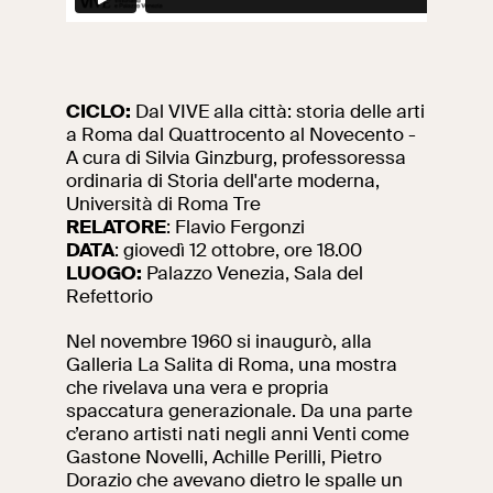
Ricerca
Incontriamoci al
Collegio Romano
CICLO:
Dal VIVE alla città: storia delle arti
Al centro di Roma
a Roma dal Quattrocento al Novecento -
A cura di Silvia Ginzburg, professoressa
ordinaria di Storia dell'arte moderna,
Video
Università di Roma Tre
RELATORE
:
Flavio Fergonzi
DATA
: giovedì
12 ottobre, ore 18.00
Opere
LUOGO:
Palazzo Venezia, Sala del
Refettorio
La collezione
del VIVE
Nel novembre 1960 si inaugurò, alla
Galleria La Salita di Roma, una mostra
che rivelava una vera e propria
spaccatura generazionale. Da una parte
c’erano artisti nati negli anni Venti come
Gastone Novelli, Achille Perilli, Pietro
Dorazio che avevano dietro le spalle un