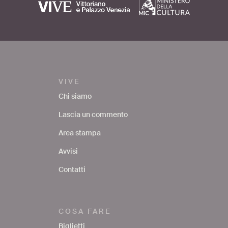
VIVE
Chi siamo
Lascia un commento
Area stampa
Avvisi
Contatti
COSA FARE
Biglietti