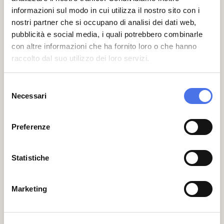
collezionismo “The Mattioli Collection”
informazioni sul modo in cui utilizza il nostro sito con i
(Skira, 2003), di avanguardia artistica
nostri partner che si occupano di analisi dei dati web,
primo-novecentesca “Filologia del 900.
pubblicità e social media, i quali potrebbero combinarle
Modigliani Sironi Morandi Martini” (Electa,
2013). Le sue ultime ricerche hanno
con altre informazioni che ha fornito loro o che hanno
riguardato le relazioni tra pittura italiana e
raccolto dal suo utilizzo dei loro servizi.
pittura americana nel secondo
dopoguerra, “Una nuova superficie.
Selezione
Jasper Johns e gli artisti italiani” (Electa,
Necessari
del
2019).
consenso
Informazioni e Prenotazioni
Preferenze
Ingresso gratuito sino ad esaurimento
Statistiche
posti.
Prenotazione al link:
https://www.eventbrite.com/e/biglietti-al-
Marketing
centro-di-roma-due-generazioni-di-
artisti-romani-verso-il-1960-
531995913097