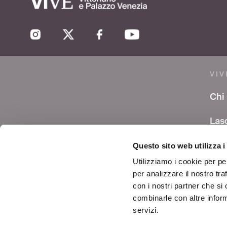
VIV
Chi
Las
co
Questo sito web utilizza i
Are
Utilizziamo i cookie per pe
per analizzare il nostro tra
Avvi
con i nostri partner che si
combinarle con altre inform
Cont
servizi.