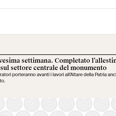
eo Centrale
Terrazza
Ala Fori Imperia
 Risorgimento
Panoramica
esima settimana. Completato l’allesti
cazione
Cantiere aperto
Video
sul settore centrale del monumento
uratori porteranno avanti i lavori all’Altare della Patria an
to.
ole
Mostre ed eventi
Opere
erca
Incontriamoci al
La collezione
Collegio Romano
del VIVE