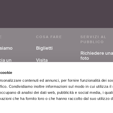
E
COSA FARE
SERVIZI AL
PUBBLICO
 siamo
Biglietti
Richiedere un
foto
cia un
Visita
mmento
Avere support
Mostre ed eventi
 cookie
nella ricerca
a stampa
bibliografica
rsonalizzare contenuti ed annunci, per fornire funzionalità dei so
Al centro di Roma
ffico. Condividiamo inoltre informazioni sul modo in cui utilizza il 
si
FAQ
 occupano di analisi dei dati web, pubblicità e social media, i qual
Educazione
azioni che ha fornito loro o che hanno raccolto dal suo utilizzo d
atti
Scuole