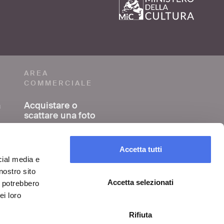
AREA
COMMERCIALE
a
Acquistare o
scattare una foto
o
Girare un film o un
video
Accetta tutti
cial media e
nostro sito
Organizzare un
evento
Accetta selezionati
i potrebbero
ei loro
Rifiuta