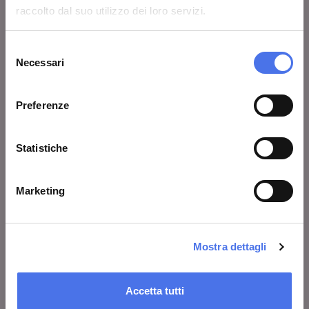
raccolto dal suo utilizzo dei loro servizi.
Lascia un commento
Area stampa
Selezione
Necessari
del
Avvisi
consenso
Contatti
Preferenze
COSA FARE
Statistiche
Biglietti
Marketing
Visita
Mostre ed eventi
Al centro di Roma
Mostra dettagli
Educazione
Accetta tutti
Scuole