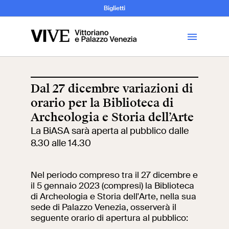
Archeologia e
Biglietti
Storia
dell’Arte
Dal 27 dicembre variazioni di
orario per la Biblioteca di
Visita
Archeologia e Storia dell’Arte
La BiASA sarà aperta al pubblico dalle
Biglietti
8.30 alle 14.30
News
Nel periodo compreso tra il 27 dicembre e
il 5 gennaio 2023 (compresi) la Biblioteca
di Archeologia e Storia dell'Arte, nella sua
Educazione
Cantiere aperto
sede di Palazzo Venezia, osserverà il
seguente orario di apertura al pubblico:
Scuole
Mostre ed eventi