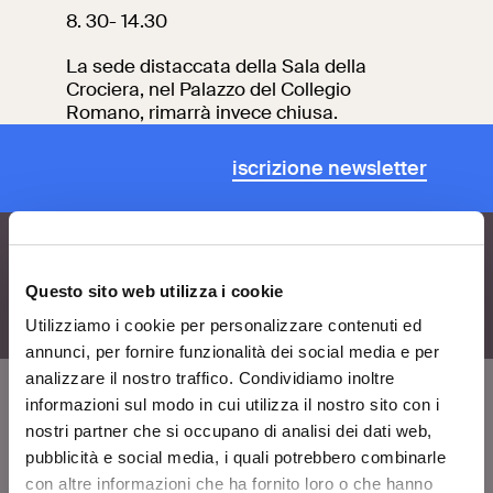
8. 30- 14.30
Ricerca
Incontriamoci al
Collegio Romano
La sede distaccata della Sala della
Crociera, nel Palazzo del Collegio
Romano, rimarrà invece chiusa.
Al centro di Roma
iscrizione newsletter
Video
Opere
Questo sito web utilizza i cookie
La collezione
Utilizziamo i cookie per personalizzare contenuti ed
del VIVE
annunci, per fornire funzionalità dei social media e per
analizzare il nostro traffico. Condividiamo inoltre
informazioni sul modo in cui utilizza il nostro sito con i
nostri partner che si occupano di analisi dei dati web,
VIVE
pubblicità e social media, i quali potrebbero combinarle
Chi siamo
con altre informazioni che ha fornito loro o che hanno