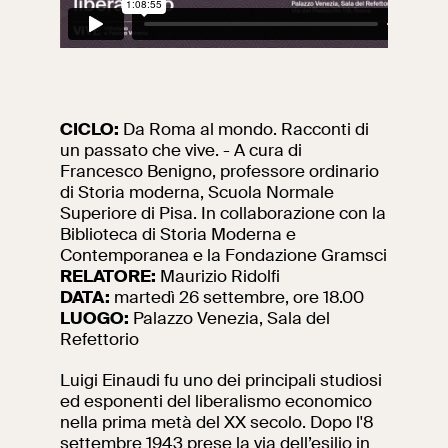
Ricerca
Incontriamoci al
Collegio Romano
Al centro di Roma
CICLO:
Da Roma al mondo. Racconti di
un passato che vive. - A cura di
Francesco Benigno, professore ordinario
Video
di Storia moderna, Scuola Normale
Superiore di Pisa. In collaborazione con la
Opere
Biblioteca di Storia Moderna e
Contemporanea e la Fondazione Gramsci
RELATORE:
Maurizio Ridolfi
La collezione
DATA:
martedì 26 settembre, ore 18.00
del VIVE
LUOGO:
Palazzo Venezia, Sala del
Refettorio
Luigi Einaudi fu uno dei principali studiosi
ed esponenti del liberalismo economico
nella prima metà del XX secolo. Dopo l'8
settembre 1943 prese la via dell’esilio in