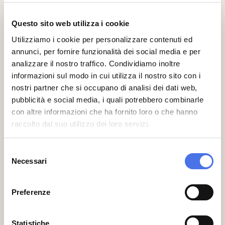
Tuscia (Viterbo). Ha fondato nel 1993 e
coordina (con F. Conti) la direzione della
Questo sito web utilizza i cookie
rivista “Memoria e Ricerca” (il Mulino). È
membro del comitato consultivo di riviste
Utilizziamo i cookie per personalizzare contenuti ed
di storia in Francia (“Parlement (s)”),
annunci, per fornire funzionalità dei social media e per
Spagna (“Pasado y Mémoria”, “Alcores”) e
analizzare il nostro traffico. Condividiamo inoltre
Portogallo (“Ler Historia”). Più volte
informazioni sul modo in cui utilizza il nostro sito con i
visiting professor all’estero (in particolare
nostri partner che si occupano di analisi dei dati web,
a Parigi, EHESS e SciencesPo), ha
pubblicità e social media, i quali potrebbero combinarle
insegnato anche a Roma Tre. Fondatore
con altre informazioni che ha fornito loro o che hanno
del Centro per lo studio dell'Europa
mediterranea (CSEM, tra 2001 e 2015), dal
raccolto dal suo utilizzo dei loro servizi.
2019 presiede il Centro di Studi Europei e
Internazionali (CSEI). Tra le pubblicazioni
Selezione
recenti: (a cura di, con G. Orsina), “La
Necessari
del
Repubblica del Presidente. Istituzioni,
consenso
pedagogia civile e cittadini nelle
trasformazioni delle democrazie” (Viella,
Preferenze
2022); “Le feste nazionali”, (il Mulino,
2021); direzione scientifica di, “2 giugno.
Nascita, storia e memorie della
Statistiche