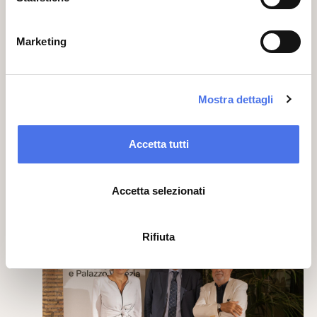
Repubblica”, (Viella, 2020,6 voll.).
Informazioni e Prenotazioni
Marketing
Ingresso gratuito sino ad esaurimento
posti.
Mostra dettagli
Prenotazione al
link:
https://www.eventbrite.com/e/biglietti-
al-centro-di-roma-costruire-la-nuova-
Accetta tutti
italia-532604373017?
aff=ebdsoporgprofile
Accetta selezionati
01
06
Rifiuta