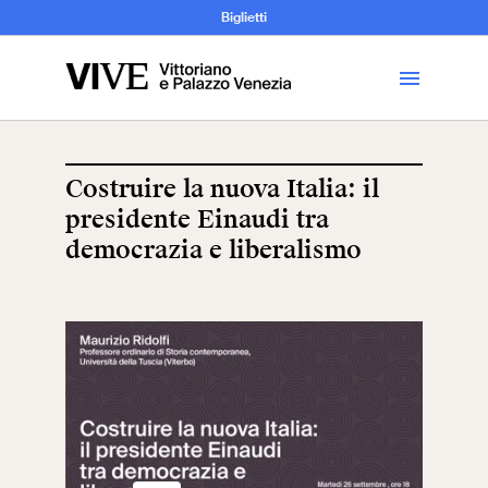
Archeologia e
Biglietti
Storia
dell’Arte
Costruire la nuova Italia: il
presidente Einaudi tra
Visita
democrazia e liberalismo
Biglietti
News
Educazione
Cantiere aperto
Scuole
Mostre ed eventi