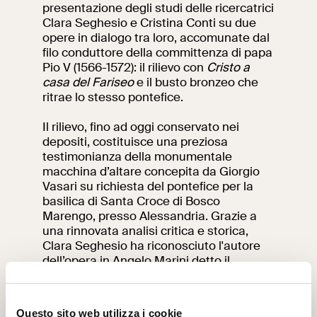
presentazione degli studi delle ricercatrici
Clara Seghesio e Cristina Conti su due
opere in dialogo tra loro, accomunate dal
filo conduttore della committenza di papa
Pio V (1566-1572): il rilievo con
Cristo a
casa del Fariseo
e il busto bronzeo che
ritrae lo stesso pontefice.
Il rilievo, fino ad oggi conservato nei
depositi, costituisce una preziosa
testimonianza della monumentale
macchina d’altare concepita da Giorgio
Vasari su richiesta del pontefice per la
basilica di Santa Croce di Bosco
Marengo, presso Alessandria. Grazie a
una rinnovata analisi critica e storica,
Clara Seghesio ha riconosciuto l'autore
dell’opera in Angelo Marini detto il
Siciliano.
Il busto raffigurante Pio V, entrato nelle
Questo sito web utilizza i cookie