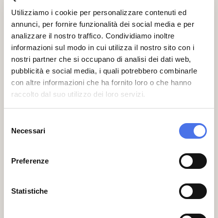
raccolte del VIVE nel 2020, è l’unico
ritratto in bronzo dorato sinora
Utilizziamo i cookie per personalizzare contenuti ed
conosciuto del pontefice. Una nuova
annunci, per fornire funzionalità dei social media e per
lettura critica conferma l'attribuzione
analizzare il nostro traffico. Condividiamo inoltre
all’ambito di Guglielmo Della Porta,
informazioni sul modo in cui utilizza il nostro sito con i
protagonista della scena artistica del
nostri partner che si occupano di analisi dei dati web,
tardo Cinquecento romano.
pubblicità e social media, i quali potrebbero combinarle
con altre informazioni che ha fornito loro o che hanno
01
05
raccolto dal suo utilizzo dei loro servizi.
Selezione
Necessari
del
consenso
Preferenze
Statistiche