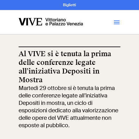
Archeologia e
Biglietti
Storia
dell’Arte
Al VIVE si è tenuta la prima
delle conferenze legate
Visita
all’iniziativa Depositi in
Mostra
Biglietti
Martedì 29 ottobre si è tenuta la prima
delle conferenze legate all’iniziativa
News
Depositi in mostra, un ciclo di
esposizioni dedicato alla valorizzazione
delle opere del VIVE attualmente non
Educazione
Cantiere aperto
esposte al pubblico.
Scuole
Mostre ed eventi