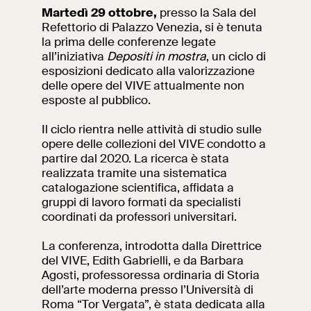
Martedì 29 ottobre,
presso la Sala del
Ricerca
Refettorio di Palazzo Venezia, si è tenuta
Incontriamoci al
Collegio Romano
la prima delle conferenze legate
all’iniziativa
Depositi in mostra
, un ciclo di
esposizioni dedicato alla valorizzazione
Al centro di Roma
delle opere del VIVE attualmente non
esposte al pubblico.
Video
Il ciclo rientra nelle attività di studio sulle
opere delle collezioni del VIVE condotto a
partire dal 2020. La ricerca è stata
Opere
realizzata tramite una sistematica
catalogazione scientifica, affidata a
La collezione
gruppi di lavoro formati da specialisti
del VIVE
coordinati da professori universitari.
La conferenza, introdotta dalla Direttrice
del VIVE, Edith Gabrielli, e da Barbara
Agosti, professoressa ordinaria di Storia
dell’arte moderna presso l’Università di
Roma “Tor Vergata”, è stata dedicata alla