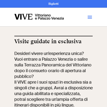
Archeologia e
Biglietti
Storia
dell’Arte
Visite guidate in esclusiva
Visita
Desideri vivere un’esperienza unica?
Vuoi entrare a Palazzo Venezia o salire
Biglietti
sulla Terrazza Panoramica del Vittoriano
dopo il consueto orario di apertura al
News
pubblico?
Il VIVE apre i suoi spazi in esclusiva sia a
singoli che a gruppi. Avrai a disposizione
Educazione
Cantiere aperto
una guida abilitata e specializzata,
potrai scegliere tra un’ampia offerta di
Scuole
Mostre ed eventi
itinerari disponibili in più lingue.