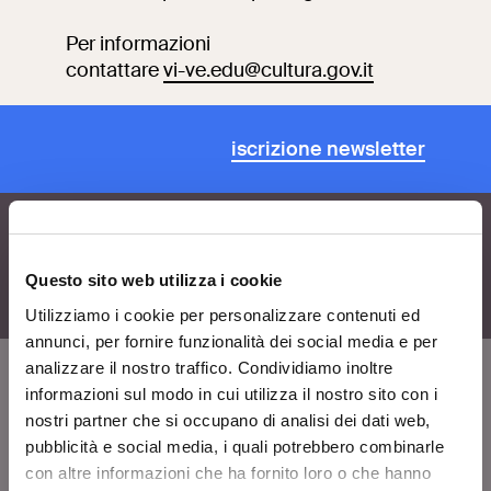
Ricerca
Per informazioni
Incontriamoci al
Collegio Romano
contattare
vi-ve.edu@cultura.gov.it
Al centro di Roma
iscrizione newsletter
Video
Opere
Questo sito web utilizza i cookie
La collezione
Utilizziamo i cookie per personalizzare contenuti ed
del VIVE
annunci, per fornire funzionalità dei social media e per
analizzare il nostro traffico. Condividiamo inoltre
informazioni sul modo in cui utilizza il nostro sito con i
nostri partner che si occupano di analisi dei dati web,
VIVE
pubblicità e social media, i quali potrebbero combinarle
Chi siamo
con altre informazioni che ha fornito loro o che hanno