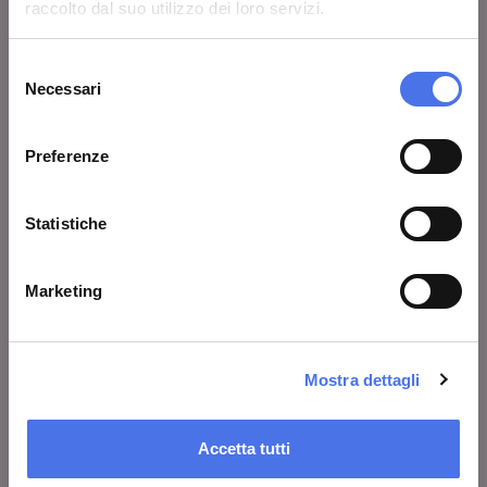
Lascia un commento
raccolto dal suo utilizzo dei loro servizi.
Area stampa
Selezione
Avvisi
Necessari
del
consenso
Contatti
Preferenze
COSA FARE
Statistiche
Biglietti
Visita
Marketing
Mostre ed eventi
Al centro di Roma
Mostra dettagli
Educazione
Scuole
Accetta tutti